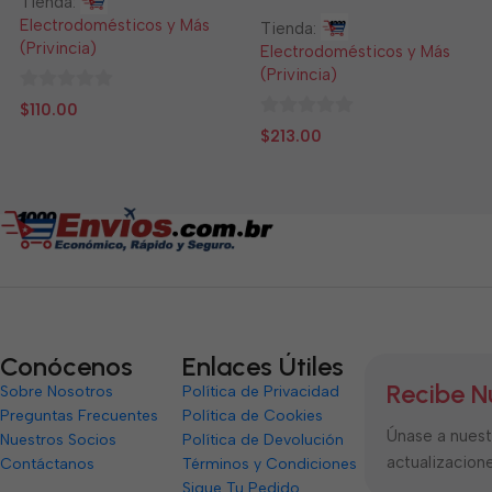
Tienda:
Electrodomésticos y Más
Tienda:
(Privincia)
Electrodomésticos y Más
(Privincia)
0
$
110.00
de
0
$
213.00
5
de
5
Conócenos
Enlaces Útiles
Recibe N
Sobre Nosotros
Política de Privacidad
Preguntas Frecuentes
Política de Cookies
Únase a nuestr
Nuestros Socios
Política de Devolución
actualizacione
Contáctanos
Términos y Condiciones
Sigue Tu Pedido