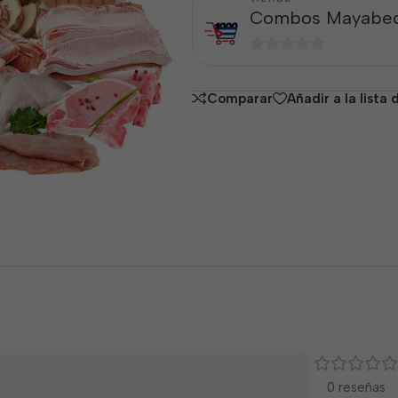
Combos Mayabe
0
de
Comparar
Añadir a la lista
5
0 reseñas