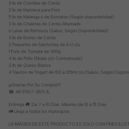
3 lb de Costillas de Cerdo
2 lb de Manteca para Freír
5 lb de Malanga o de Boniatos (Según disponibilidad)
3 lb de Chuletas de Cerdo Ahumada
6 Latas de Refresco (Sabor, Según Disponibilidad)
3 lb de Bistec de Cerdo
2 Paquetes de Salchichas de 6 U c/u
1 Puré de Tomate de 300g
4 lb de Pollo (Muslo y/o Contramuslo)
2 lb de Queso Blanco
4 Vasitos de Yogurt de 100 a 125ml c/u (Sabor, Según Disponi
¡¡¡Gracias Por Su Compra!!!
☎ 48 99167-3513 💪
Entrega 🚚: De 7 a 10 Días, Máximo de 10 a 15 Días.
🚛 Llega a todos los municipios.
LA IMÁGEN DE ESTE PRODUCTO ES SOLO CON FINES ILU