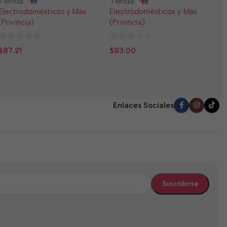
Tienda:
Tienda:
E
Electrodomésticos y Más
Electrodomésticos y Más
(
(Privincia)
(Privincia)
0
$
0
0
d
$
87.21
$
83.00
de
de
5
5
5
Enlaces Sociales