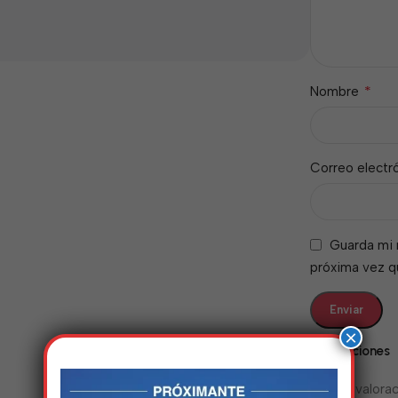
*
Nombre
Correo electr
Guarda mi 
próxima vez 
×
Valoraciones
No hay valorac