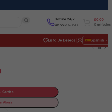
Hotline 24/7
$
0.00
0
artículos
48 99167-3513
Lista De Deseos
Spanish
▼
0
l Carrito
r Ahora