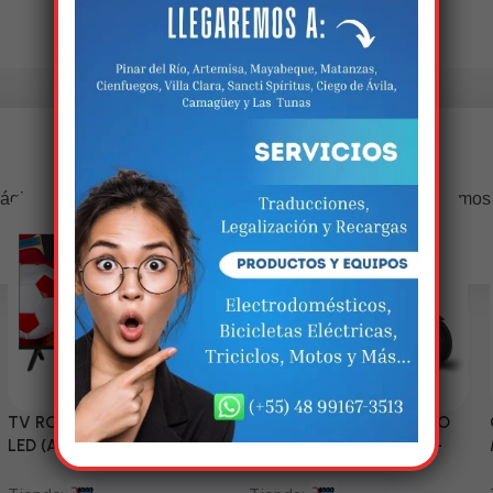
Estamos trabalhando nisso!
ágina estará disponível com novidades incríveis. Agradecemos
compreensão.
TV RCA 43” 1080P Full HD
Triciclo Eléctrico (MODELO
LED (Android Smart TV)
ZJ150-R) 60V/45~52AH-
1200W