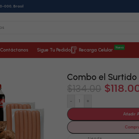
0-000, Brasil
Nueva
Contáctanos
Sigue Tu Pedido
Recarga Celular
Combo el Surtido
$
118.0
$
134.00
-
+
Añadir A
Compra
tienda