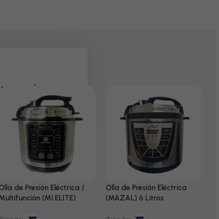
 pela paciência e
Olla de Presión Eléctrica /
Olla de Presión Eléctrica
N
Multifunción (MI.ELITE)
(MAZAL) 6 Litros
T