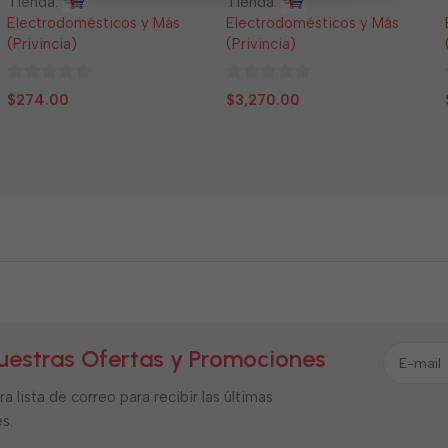
Tienda:
Tienda:
Electrodomésticos y Más
Electrodomésticos y Más
(Privincia)
(Privincia)
0
0
$
274.00
$
3,270.00
de
de
5
5
uestras Ofertas y Promociones
a lista de correo para recibir las últimas
s.