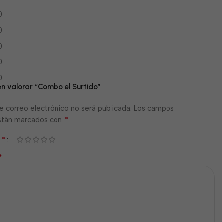
0
0
0
0
0
en valorar “Combo el Surtido”
e correo electrónico no será publicada.
Los campos
*
están marcados con
*
n
*