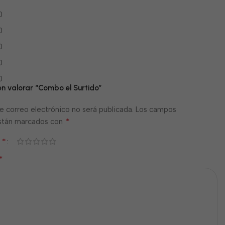
0
0
0
0
0
en valorar “Combo el Surtido”
e correo electrónico no será publicada.
Los campos
*
están marcados con
*
n
*