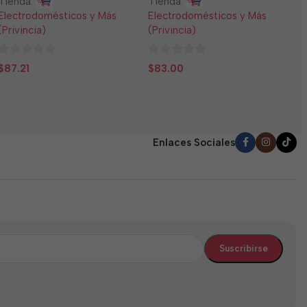
Tienda:
Tienda:
E
Electrodomésticos y Más
Electrodomésticos y Más
(
(Privincia)
(Privincia)
0
$
0
0
d
$
87.21
$
83.00
de
de
5
5
5
Enlaces Sociales