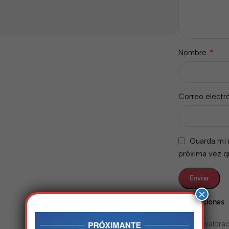
*
Nombre
Correo electr
Guarda mi 
próxima vez 
×
Valoraciones
No hay valorac