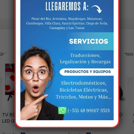
Estamos trabalhando nisso!
ágina estará disponível com novidades incríveis. Agradecemos
compreensão.
TV RCA 43” 1080P Full HD
Triciclo Eléctrico (MODELO
LED (Android Smart TV)
ZJ150-R) 60V/45~52AH-
1200W