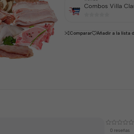
Combos Villa Cla
0
de
Comparar
Añadir a la lista
5
0 reseñas