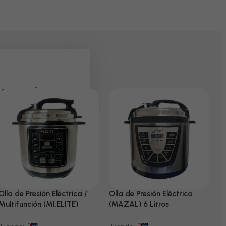
 pela paciência e
Olla de Presión Eléctrica /
Olla de Presión Eléctrica
N
Multifunción (MI.ELITE)
(MAZAL) 6 Litros
T