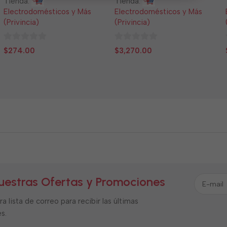
Tienda:
Tienda:
Electrodomésticos y Más
Electrodomésticos y Más
(Privincia)
(Privincia)
0
0
$
274.00
$
3,270.00
de
de
5
5
uestras Ofertas y Promociones
a lista de correo para recibir las últimas
s.