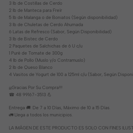
3 lb de Costillas de Cerdo
2 lb de Manteca para Freír
5 lb de Malanga o de Boniatos (Según disponibilidad)
3 lb de Chuletas de Cerdo Ahumada
6 Latas de Refresco (Sabor, Según Disponibilidad)
3 lb de Bistec de Cerdo
2 Paquetes de Salchichas de 6 U c/u
1 Puré de Tomate de 300g
4 lb de Pollo (Muslo y/o Contramuslo)
2 lb de Queso Blanco
4 Vasitos de Yogurt de 100 a 125ml c/u (Sabor, Según Disponi
¡¡¡Gracias Por Su Compra!!!
☎ 48 99167-3513 💪
Entrega 🚚: De 7 a 10 Días, Máximo de 10 a 15 Días.
🚛 Llega a todos los municipios.
LA IMÁGEN DE ESTE PRODUCTO ES SOLO CON FINES ILU