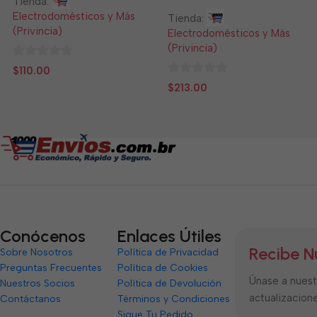
Tienda:
Electrodomésticos y Más
Tienda:
(Privincia)
Electrodomésticos y Más
(Privincia)
0
$
110.00
de
0
$
213.00
5
de
5
Conócenos
Enlaces Útiles
Recibe N
Sobre Nosotros
Política de Privacidad
Preguntas Frecuentes
Política de Cookies
Únase a nuestr
Nuestros Socios
Política de Devolución
actualizacione
Contáctanos
Términos y Condiciones
Sigue Tu Pedido