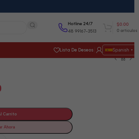
Hotline 24/7
$
0.00
0
artículos
48 99167-3513
Lista De Deseos
Spanish
▼
0
l Carrito
r Ahora