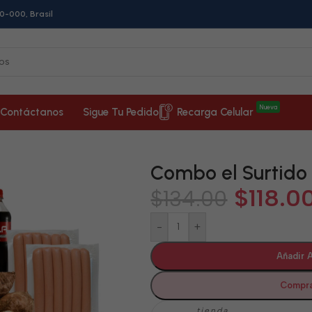
0-000, Brasil
Nueva
Contáctanos
Sigue Tu Pedido
Recarga Celular
Combo el Surtido
$
118.0
$
134.00
-
+
Añadir A
Compra
tienda