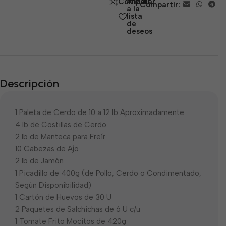
Añadir
Comparar
Compartir:
5
a la
lista
de
deseos
Descripción
1 Paleta de Cerdo de 10 a 12 lb Aproximadamente
4 lb de Costillas de Cerdo
2 lb de Manteca para Freír
10 Cabezas de Ajo
2 lb de Jamón
1 Picadillo de 400g (de Pollo, Cerdo o Condimentado,
Según Disponibilidad)
1 Cartón de Huevos de 30 U
2 Paquetes de Salchichas de 6 U c/u
1 Tomate Frito Mocitos de 420g