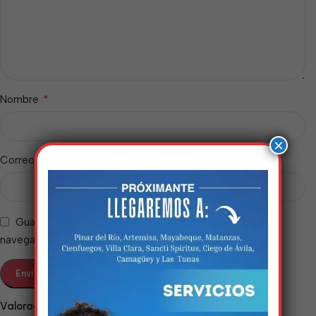
*
Nombre
×
*
Correo electrónico
Guarda mi nombre, correo electrónico y web en este
navegador para la próxima vez que comente.
Estamos trabalhando
nisso!
Valoraciones
Em breve, esta página estará