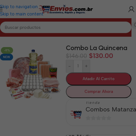
Skip to navigation
Skip to main content
Inicio
/
MATANZAS
/
Combos Matanzas
Combo La Quincena
-11%
$
130.00
$
146.00
NEW
-
+
Añadir Al Carrito
Comprar Ahora
tienda
Combos Matanza
0
de