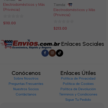
Electrodomésticos y Más
El
Tienda:
(Privincia)
(P
Electrodomésticos y Más
(Privincia)
0
0
$
110.00
$
0
de
d
$
213.00
de
5
5
5
Enlaces Sociales
Conócenos
Enlaces Útiles
Sobre Nosotros
Política de Privacidad
Preguntas Frecuentes
Política de Cookies
Nuestros Socios
Política de Devolución
Contáctanos
Términos y Condiciones
Sigue Tu Pedido