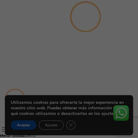
Utilizamos cookies para ofrecerte la mejor experiencia en
nuestro sitio web. Puedes obtener más información sobre
qué cookies utilizamos o desactivarlas en los ajustes.
Cerrar el banner de cookies RGPD
Aceptar
Ajustes
ista de deseos
Menú
Carrito
Mi cuenta