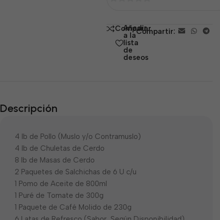
0
de
Añadir
Comparar
Compartir:
5
a la
lista
de
deseos
Descripción
4 lb de Pollo (Muslo y/o Contramuslo)
4 lb de Chuletas de Cerdo
8 lb de Masas de Cerdo
2 Paquetes de Salchichas de 6 U c/u
1 Pomo de Aceite de 800ml
1 Puré de Tomate de 300g
1 Paquete de Café Molido de 230g
6 Latas de Refresco (Sabor, Según Disponibilidad)