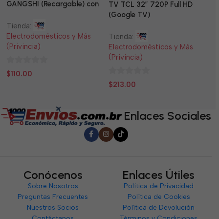
GANGSHI (Recargable) con
LE
TV TCL 32” 720P Full HD
Panel Solar Incluido
(Google TV)
Tienda:
Ti
Electrodomésticos y Más
El
Tienda:
(Privincia)
(P
Electrodomésticos y Más
(Privincia)
0
0
$
110.00
$
0
de
d
$
213.00
de
5
5
5
Enlaces Sociales
Conócenos
Enlaces Útiles
Sobre Nosotros
Política de Privacidad
Preguntas Frecuentes
Política de Cookies
Nuestros Socios
Política de Devolución
Contáctanos
Términos y Condiciones