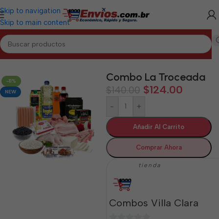
Skip to navigation
Skip to main content
Inicio
/
VILLA CLARA
/
Combos Villa Clara
Combo La Troceada
-11%
$
124.00
$
140.00
NEW
-
+
Añadir Al Carrito
Comprar Ahora
tienda
Combos Villa Clara