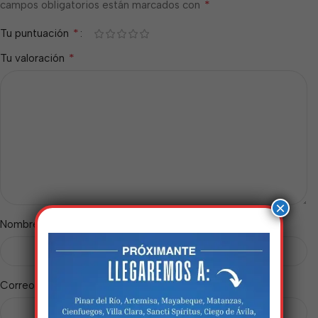
*
campos obligatorios están marcados con
*
Tu puntuación
*
Tu valoración
×
*
Nombre
*
Correo electrónico