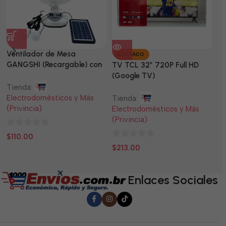
Ventilador de Mesa
TV
AGOTADO
GANGSHI (Recargable) con
LE
TV TCL 32” 720P Full HD
Panel Solar Incluido
(Google TV)
Tienda:
Ti
Electrodomésticos y Más
El
Tienda:
(Privincia)
(P
Electrodomésticos y Más
(Privincia)
0
0
$
110.00
$
0
de
d
$
213.00
de
5
5
5
Enlaces Sociales