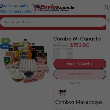
Skip to navigation
Skip to main content
Inicio
/
MAYABEQUE
/
Combos Mayabeque
Combo Mi Canasta
-11%
$
153.00
$
171.00
NEW
-
+
Añadir Al Carrito
Comprar Ahora
tienda
Combos Mayabeque