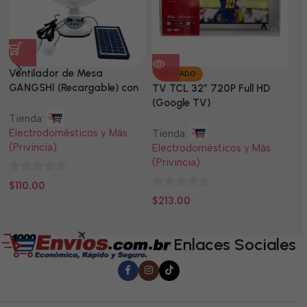
Ventilador de Mesa
TV
AGOTADO
GANGSHI (Recargable) con
LE
TV TCL 32” 720P Full HD
Panel Solar Incluido
(Google TV)
Tienda:
Ti
Electrodomésticos y Más
El
Tienda:
(Privincia)
(P
Electrodomésticos y Más
(Privincia)
0
0
$
110.00
$
0
de
d
$
213.00
de
5
5
5
Enlaces Sociales