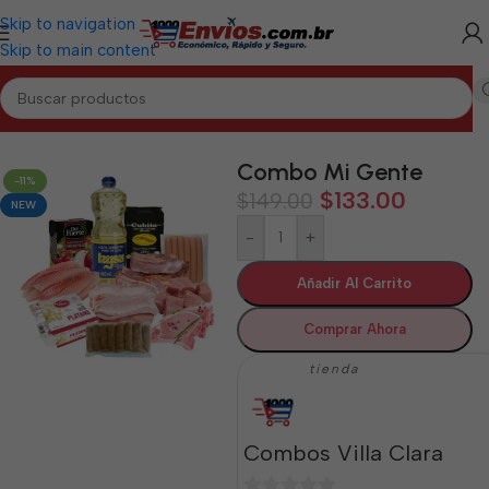
Skip to navigation
Skip to main content
Inicio
/
VILLA CLARA
/
Combos Villa Clara
Combo Mi Gente
-11%
$
133.00
$
149.00
NEW
-
+
Añadir Al Carrito
Comprar Ahora
tienda
Combos Villa Clara