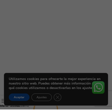
Utilizamos cookies para ofrecerte la mejor experiencia en
nuestro sitio web. Puedes obtener más información sobre
qué cookies utilizamos o desactivarlas en los ajustes.
Cerrar el banner de cookies RGPD
Aceptar
Ajustes
ista de deseos
Menú
Carrito
Mi cuenta