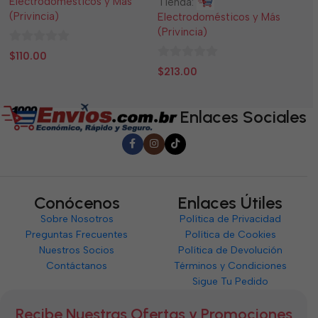
Electrodomésticos y Más
El
Tienda:
(Privincia)
(P
Electrodomésticos y Más
(Privincia)
0
0
$
110.00
$
0
de
d
$
213.00
de
5
5
5
Enlaces Sociales
Conócenos
Enlaces Útiles
Sobre Nosotros
Política de Privacidad
Preguntas Frecuentes
Política de Cookies
Nuestros Socios
Política de Devolución
Contáctanos
Términos y Condiciones
Sigue Tu Pedido
Recibe Nuestras Ofertas y Promociones