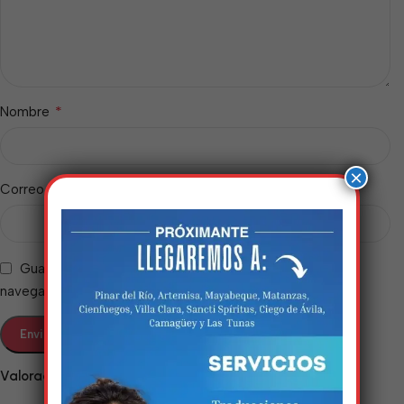
*
Nombre
×
*
Correo electrónico
Guarda mi nombre, correo electrónico y web en este
navegador para la próxima vez que comente.
Estamos trabalhando
nisso!
Valoraciones
Em breve, esta página estará