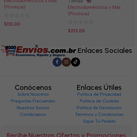
Electrodomésticos y Más
El
Tienda:
(Privincia)
(P
Electrodomésticos y Más
(Privincia)
0
0
$
110.00
$
0
de
d
$
213.00
de
5
5
5
Enlaces Sociales
Conócenos
Enlaces Útiles
Sobre Nosotros
Política de Privacidad
Preguntas Frecuentes
Política de Cookies
Nuestros Socios
Política de Devolución
Contáctanos
Términos y Condiciones
Sigue Tu Pedido
Recibe Nuestras Ofertas y Promociones