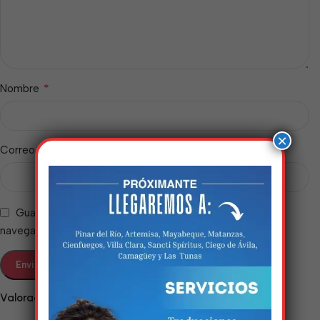
*
Nombre
×
*
Correo electrónico
Guarda mi nombre, correo electrónico y web en este
navegador para la próxima vez que comente.
Estamos trabalhando
nisso!
Valoraciones
Em breve, esta página estará