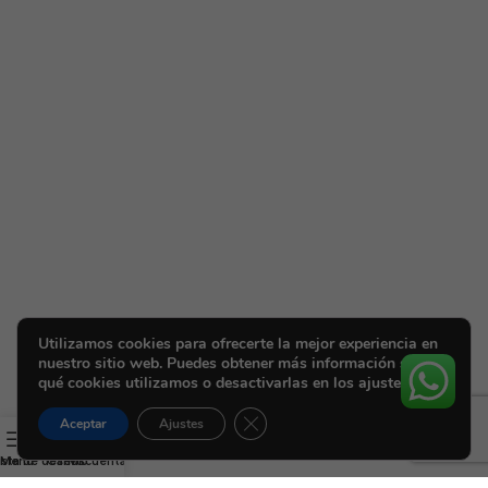
Utilizamos cookies para ofrecerte la mejor experiencia en
nuestro sitio web. Puedes obtener más información sobre
qué cookies utilizamos o desactivarlas en los ajustes.
Cerrar el banner de cookies RGPD
Aceptar
Ajustes
ista de deseos
Menú
Carrito
Mi cuenta