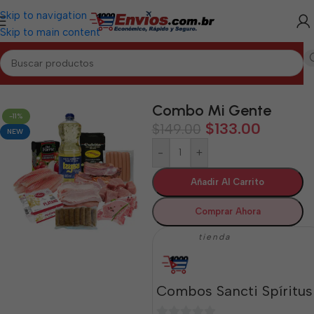
Skip to navigation
Skip to main content
ANCTI SPÍRITUS
/
Combos de Alimentos y Mixtos Sancti Spíritus
Combo Mi Gente
-11%
$
133.00
$
149.00
NEW
-
+
Añadir Al Carrito
Comprar Ahora
tienda
Combos Sancti Spíritus