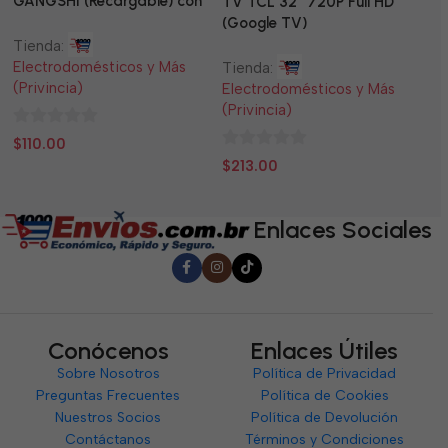
GANGSHI (Recargable) con
LE
TV TCL 32” 720P Full HD
Panel Solar Incluido
(Google TV)
Tienda:
Ti
Electrodomésticos y Más
El
Tienda:
(Privincia)
(P
Electrodomésticos y Más
(Privincia)
0
0
$
110.00
$
0
de
d
$
213.00
de
5
5
5
Enlaces Sociales
Conócenos
Enlaces Útiles
Sobre Nosotros
Política de Privacidad
Preguntas Frecuentes
Política de Cookies
Nuestros Socios
Política de Devolución
Contáctanos
Términos y Condiciones