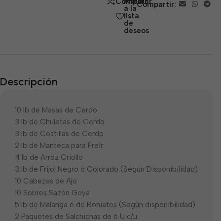
Añadir
Comparar
Compartir:
5
a la
lista
de
deseos
Descripción
10 lb de Masas de Cerdo
3 lb de Chuletas de Cerdo
3 lb de Costillas de Cerdo
2 lb de Manteca para Freír
4 lb de Arroz Criollo
3 lb de Frijol Negro o Colorado (Según Disponibilidad)
10 Cabezas de Ajo
10 Sobres Sazón Goya
5 lb de Malanga o de Boniatos (Según disponibilidad)
2 Paquetes de Salchichas de 6 U c/u