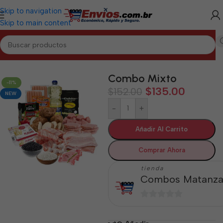
Skip to navigation
Skip to main content
Inicio
/
MATANZAS
/
Combos Matanzas
Combo Mixto
-11%
$
135.00
$
152.00
NEW
-
+
Añadir Al Carrito
Comprar Ahora
tienda
Combos Matanza
0
de