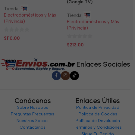
Panel Solar Incluido
(Google TV)
Tienda:
Ti
Electrodomésticos y Más
El
Tienda:
(Privincia)
(P
Electrodomésticos y Más
(Privincia)
0
0
$
110.00
$
0
de
d
$
213.00
de
5
5
5
Enlaces Sociales
Conócenos
Enlaces Útiles
Sobre Nosotros
Política de Privacidad
Preguntas Frecuentes
Política de Cookies
Nuestros Socios
Política de Devolución
Contáctanos
Términos y Condiciones
Sigue Tu Pedido