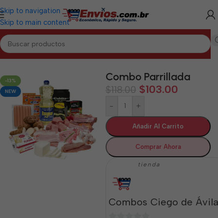
Skip to navigation
Skip to main content
CIEGO DE ÁVILA
/
Combos de Alimentos y Mixtos Ciego de Ávila
Combo Parrillada
-13%
$
103.00
$
118.00
NEW
-
+
Añadir Al Carrito
Comprar Ahora
tienda
Combos Ciego de Ávil