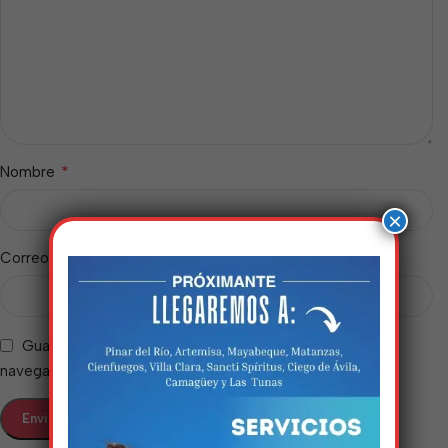
*
Nombre
×
*
Correo electrónico
Guarda mi nombre, correo electrónico y web en este
navegador para la próxima vez que comente.
Estamos trabalhando
nisso!