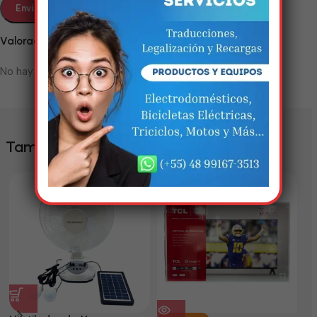
Em breve, esta página estará
disponível com novidades
Valoraciones
incríveis. Agradecemos pela
No hay valoraciones aún.
paciência e compreensão.
También te puede interesar