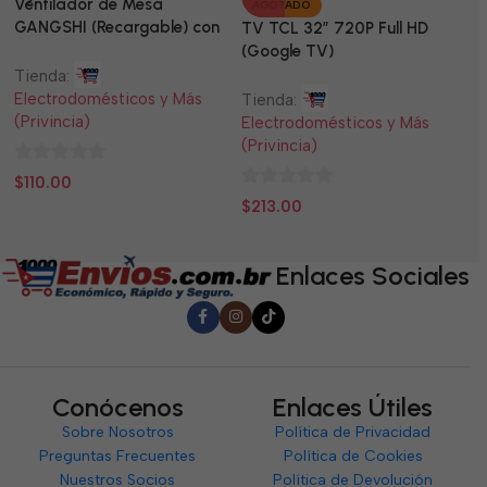
Ventilador de Mesa
TV
AGOTADO
GANGSHI (Recargable) con
LE
TV TCL 32” 720P Full HD
Panel Solar Incluido
(Google TV)
Tienda:
Ti
Electrodomésticos y Más
El
Tienda:
(Privincia)
(P
Electrodomésticos y Más
(Privincia)
0
0
$
110.00
$
0
de
d
$
213.00
de
5
5
5
Enlaces Sociales
Conócenos
Enlaces Útiles
Sobre Nosotros
Política de Privacidad
Preguntas Frecuentes
Política de Cookies
Nuestros Socios
Política de Devolución