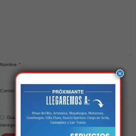
*
Nombre
×
*
Correo electrónico
Guarda mi nombre, correo electrónico y web en este
Estamos trabalhando
navegador para la próxima vez que comente.
nisso!