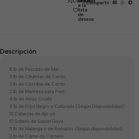
Añadir
Comparar
Compartir:
5
a la
lista
de
deseos
Descripción
8 lb de Pescado de Mar
3 lb de Chuletas de Cerdo
3 lb de Costillas de Cerdo
2 lb de Manteca para Freír
4 lb de Arroz Criollo
3 lb de Frijol Negro o Colorado (Según Disponibilidad)
10 Cabezas de Ajo ud
10 Sobres de Sazón Goya
5 lb de Malanga o de Boniatos (Según disponibilidad)
2 lb de Carne de Carnero