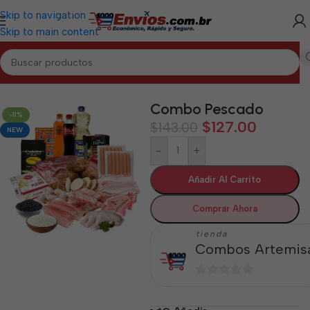
Skip to navigation
Skip to main content
Inicio
/
ARTEMISA
/
Combos Artemisa
Combo Pescado
-11%
$
127.00
$
143.00
NEW
-
+
Añadir Al Carrito
Comprar Ahora
tienda
Combos Artemis
0
de