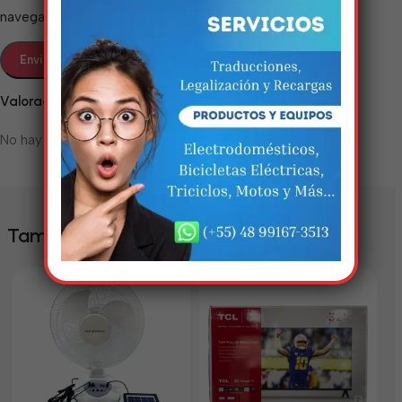
nisso!
navegador para la próxima vez que comente.
Em breve, esta página estará
disponível com novidades
incríveis. Agradecemos pela
Valoraciones
paciência e compreensão.
No hay valoraciones aún.
También te puede interesar