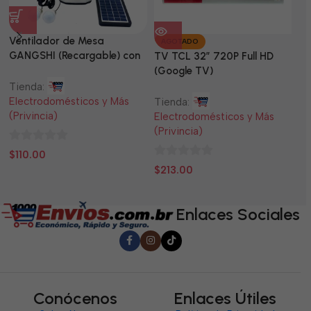
Ventilador de Mesa
TV
AGOTADO
GANGSHI (Recargable) con
LE
TV TCL 32” 720P Full HD
Panel Solar Incluido
(Google TV)
Tienda:
Ti
Electrodomésticos y Más
El
Tienda:
(Privincia)
(P
Electrodomésticos y Más
(Privincia)
0
0
$
110.00
$
0
de
d
$
213.00
de
5
5
5
Enlaces Sociales
Conócenos
Enlaces Útiles