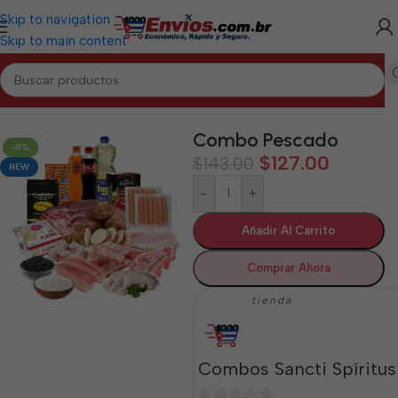
Skip to navigation
Skip to main content
ANCTI SPÍRITUS
/
Combos de Alimentos y Mixtos Sancti Spíritus
Combo Pescado
-11%
$
127.00
$
143.00
NEW
-
+
Añadir Al Carrito
Comprar Ahora
tienda
Combos Sancti Spíritus