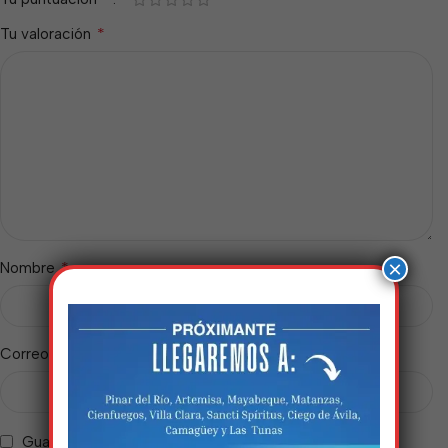
*
Tu valoración
×
*
Nombre
*
Correo electrónico
Estamos trabalhando
Guarda mi nombre, correo electrónico y web en este