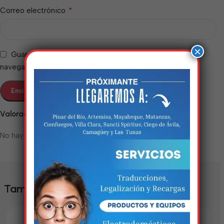
*
Correo electrónico
×
Guarda mi nombre, correo electrónico y web en este
navegador para la próxima vez que comente.
Valoraciones
Estamos trabalhando
No hay valoraciones aún.
nisso!
Em breve, esta página estará
disponível com novidades
También te puede interesar
incríveis. Agradecemos pela
paciência e compreensão.