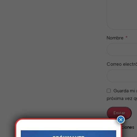
*
Nombre
Correo electr
Guarda mi 
próxima vez 
×
Valoraciones