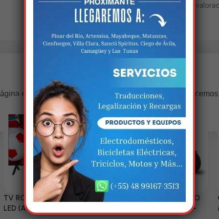
No hay valorac
Estamos trabalhando nisso!
ágina estará disponível com novidades incríveis. Agradecemos
compreensão.
TV RCA 43” 1080P Full HD
Triciclo Eléctrico (MODELO
LED (Android Smart TV)
ZJ150-R) 60V/45~52AH-
1200W