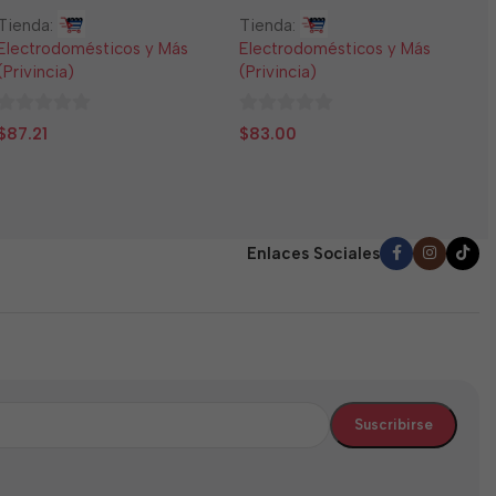
T
Tienda:
Tienda:
E
Electrodomésticos y Más
Electrodomésticos y Más
(
(Privincia)
(Privincia)
0
$
0
0
d
$
87.21
$
83.00
de
de
5
5
5
Enlaces Sociales