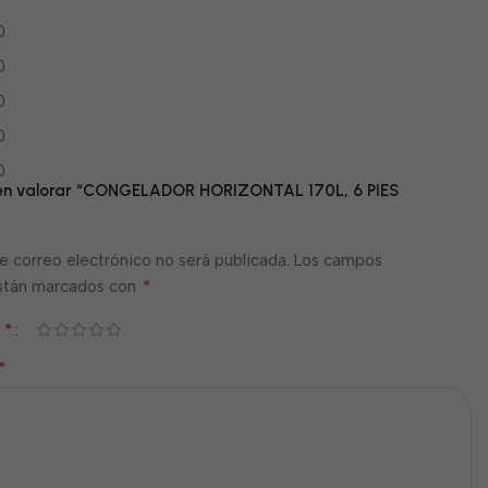
0
0
0
0
0
o en valorar “CONGELADOR HORIZONTAL 170L, 6 PIES
e correo electrónico no será publicada.
Los campos
*
están marcados con
*
n
*