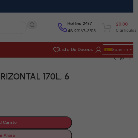
Hotline 24/7
$
0.00
0
artículos
48 99167-3513
Lista De Deseos
Spanish
▼
IZONTAL 170L, 6
l Carrito
r Ahora