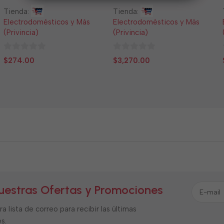
Tienda:
Tienda:
Electrodomésticos y Más
Electrodomésticos y Más
(Privincia)
(Privincia)
0
0
$
274.00
$
3,270.00
de
de
5
5
uestras Ofertas y Promociones
a lista de correo para recibir las últimas
s.