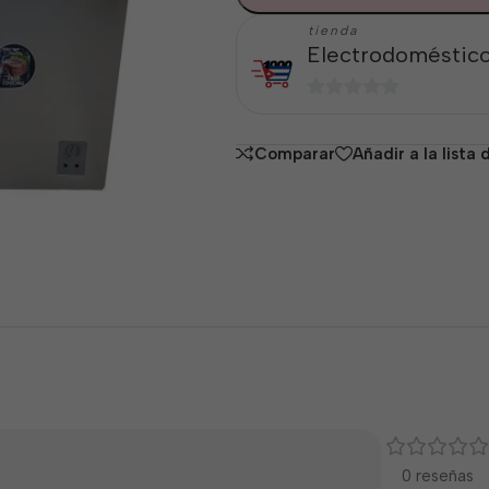
tienda
Electrodoméstico
0
de
Comparar
Añadir a la lista
5
0 reseñas