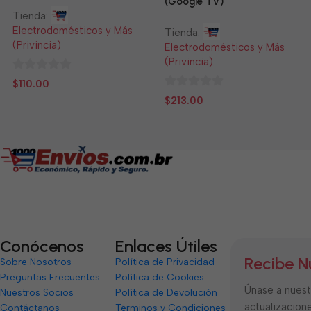
(Google TV)
Tienda:
Electrodomésticos y Más
Tienda:
(Privincia)
Electrodomésticos y Más
(Privincia)
0
$
110.00
de
0
$
213.00
5
de
5
Conócenos
Enlaces Útiles
Recibe N
Sobre Nosotros
Política de Privacidad
Preguntas Frecuentes
Política de Cookies
Únase a nuestr
Nuestros Socios
Política de Devolución
actualizacione
Contáctanos
Términos y Condiciones