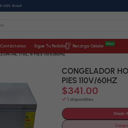
0-000, Brasil
Nueva
Contáctanos
Sigue Tu Pedido
Recarga Celular
NTAL 170L, 6 PIES 110V/60HZ
CONGELADOR HOR
PIES 110V/60HZ
$
341.00
1 disponibles
Añadir A
Compra