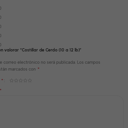
0
0
0
0
0
en valorar “Costillar de Cerdo (10 a 12 lb)”
e correo electrónico no será publicada.
Los campos
*
están marcados con
*
n
*