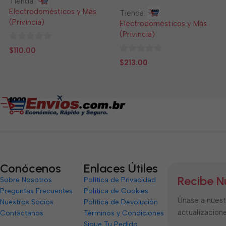
Tienda:
Electrodomésticos y Más
Tienda:
(Privincia)
Electrodomésticos y Más
(Privincia)
0
$
110.00
de
0
$
213.00
5
de
5
Conócenos
Enlaces Útiles
Recibe N
Sobre Nosotros
Política de Privacidad
Preguntas Frecuentes
Política de Cookies
Únase a nuestr
Nuestros Socios
Política de Devolución
actualizacione
Contáctanos
Términos y Condiciones
Sigue Tu Pedido