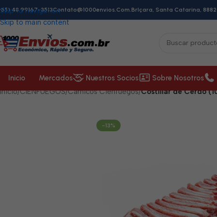
+55) 48 99167-3513
Skip to navigation
Contato@1000envios.com.br
Içara, Santa Catarina, 8882
Skip to main content
Inicio
Mercados
Nuestros Socios
Sobre Nosotros
Inicio
/
CIENFUEGOS
/
Cárnicos Cienfuegos
/
Costillar de Cerdo (10
-13%