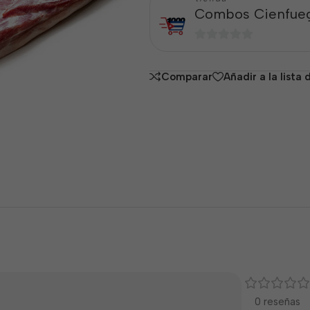
Combos Cienfue
0
de
Comparar
Añadir a la lista
5
0 reseñas