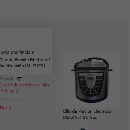
 pela paciência e
Olla de Presión Eléctrica /
Multifunción (MI.ELITE)
Tienda:
Electrodomésticos y Más
(Privincia)
0
$
87.21
Olla de Presión Eléctrica
N
de
(MAZAL) 6 Litros
5
T