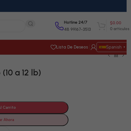
Hotline 24/7
$
0.00
0
artículos
48 99167-3513
Lista De Deseos
Spanish
▼
(10 a 12 lb)
l Carrito
r Ahora