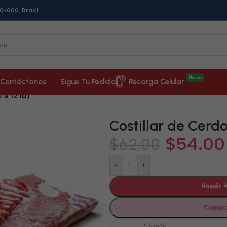
0-000, Brasil
Nueva
Contáctanos
Sigue Tu Pedido
Recarga Celular
 a 12 lb)
Costillar de Cerdo 
$
54.00
$
62.00
-
+
Añadir A
Compra
tienda