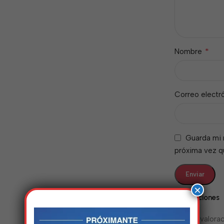
*
Nombre
Correo electr
Guarda mi 
próxima vez 
×
Valoraciones
No hay valorac