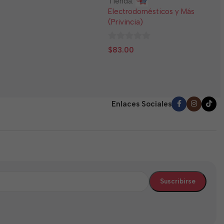
Tienda:
E
Electrodomésticos y Más
(
(Privincia)
0
$
0
d
$
83.00
de
5
5
Enlaces Sociales