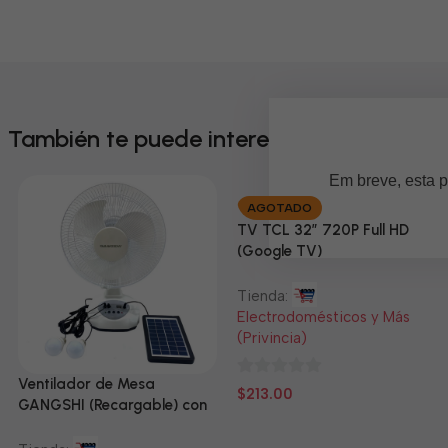
También te puede interesar
Em breve, esta p
AGOTADO
TV TCL 32” 720P Full HD
(Google TV)
Tienda:
Electrodomésticos y Más
(Privincia)
Ventilador de Mesa
0
$
213.00
GANGSHI (Recargable) con
de
Panel Solar Incluido
5