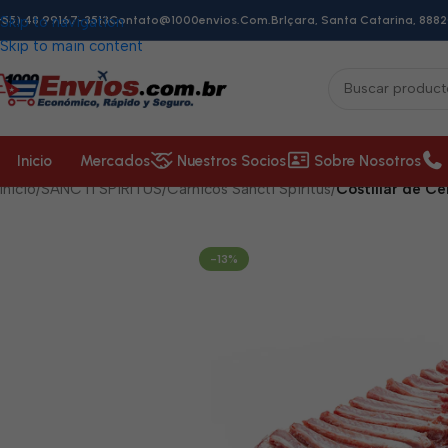
+55) 48 99167-3513
Skip to navigation
Contato@1000envios.com.br
Içara, Santa Catarina, 8882
Skip to main content
Inicio
Mercados
Nuestros Socios
Sobre Nosotros
Inicio
/
SANCTI SPÍRITUS
/
Cárnicos Sancti Spíritus
/
Costillar de Cer
-13%