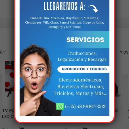
Estamos trabalhando nisso!
ágina estará disponível com novidades incríveis. Agradecemos
compreensão.
TV RCA 43” 1080P Full HD
Triciclo Eléctrico (MODELO
LED (Android Smart TV)
ZJ150-R) 60V/45~52AH-
1200W