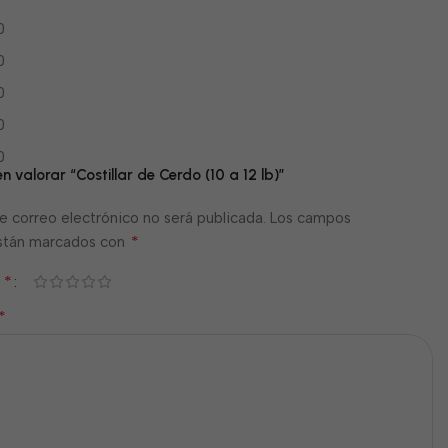
0
0
0
0
0
en valorar “Costillar de Cerdo (10 a 12 lb)”
e correo electrónico no será publicada.
Los campos
*
están marcados con
*
n
*