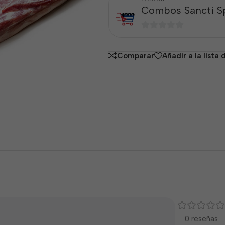
Combos Sancti Sp
0
de
Comparar
Añadir a la lista
5
0 reseñas