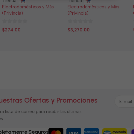
Tienda:
Tienda:
Electrodomésticos y Más
Electrodomésticos y Más
(Privincia)
(Privincia)
0
0
$
274.00
$
3,270.00
de
de
5
5
uestras Ofertas y Promociones
a lista de correo para recibir las últimas
s.
letamente Seguros