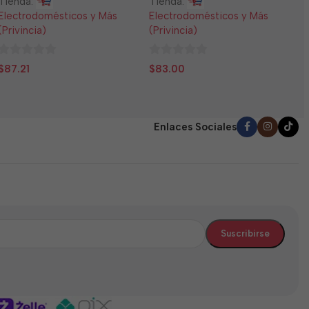
Tienda:
Tienda:
E
Electrodomésticos y Más
Electrodomésticos y Más
(
(Privincia)
(Privincia)
0
$
0
0
d
$
87.21
$
83.00
de
de
5
5
5
Enlaces Sociales