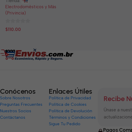
Tienda:
Electrodomésticos y Más
(Privincia)
0
$
110.00
de
5
Conócenos
Enlaces Útiles
Recibe N
Sobre Nosotros
Política de Privacidad
Preguntas Frecuentes
Política de Cookies
Únase a nuestr
Nuestros Socios
Política de Devolución
actualizacione
Contáctanos
Términos y Condiciones
Sigue Tu Pedido
Pagos Comp