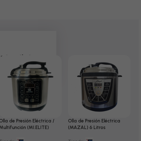
 pela paciência e
Olla de Presión Eléctrica /
Olla de Presión Eléctrica
N
Multifunción (MI.ELITE)
(MAZAL) 6 Litros
T