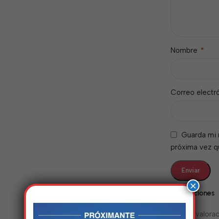
*
Nombre
Correo electr
Guarda mi 
próxima vez 
×
Valoraciones
No hay valorac