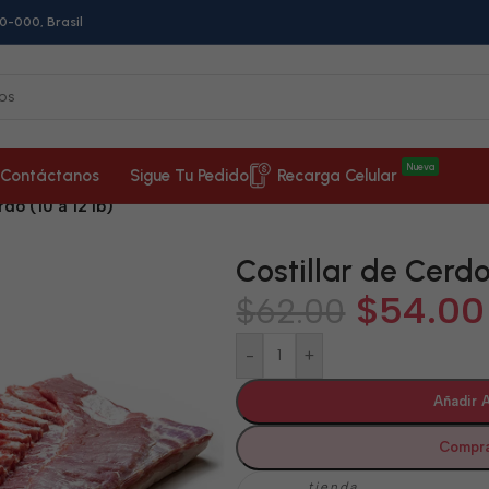
0-000, Brasil
Nueva
Contáctanos
Sigue Tu Pedido
Recarga Celular
do (10 a 12 lb)
Costillar de Cerdo 
$
54.00
$
62.00
-
+
Añadir A
Compra
tienda