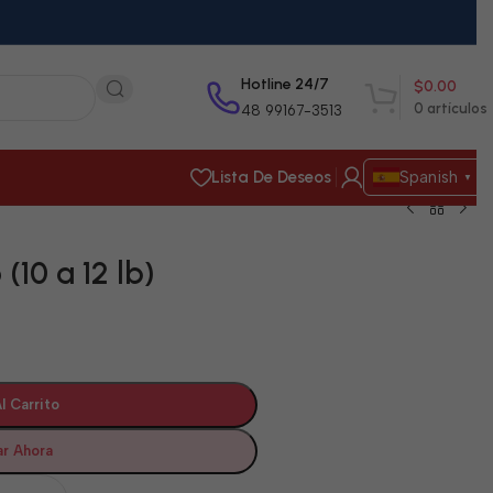
Hotline 24/7
$
0.00
0
artículos
48 99167-3513
Lista De Deseos
Spanish
▼
(10 a 12 lb)
l Carrito
r Ahora