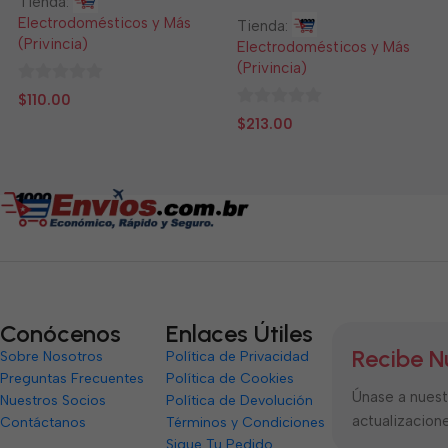
Tienda:
Electrodomésticos y Más
Tienda:
(Privincia)
Electrodomésticos y Más
(Privincia)
0
$
110.00
de
0
$
213.00
5
de
5
Conócenos
Enlaces Útiles
Recibe N
Sobre Nosotros
Política de Privacidad
Preguntas Frecuentes
Política de Cookies
Únase a nuestr
Nuestros Socios
Política de Devolución
actualizacione
Contáctanos
Términos y Condiciones
Sigue Tu Pedido