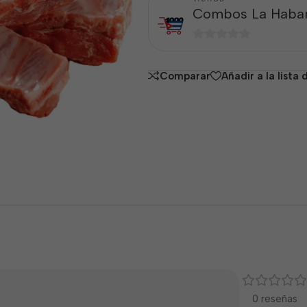
Combos La Haba
0
de
Comparar
Añadir a la lista
5
0 reseñas