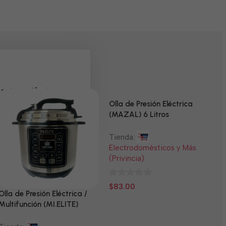
 pela paciência e
Olla de Presión Eléctrica
(MAZAL) 6 Litros
Tienda:
Electrodomésticos y Más
(Privincia)
0
$
83.00
Olla de Presión Eléctrica /
N
de
Multifunción (MI.ELITE)
5
T