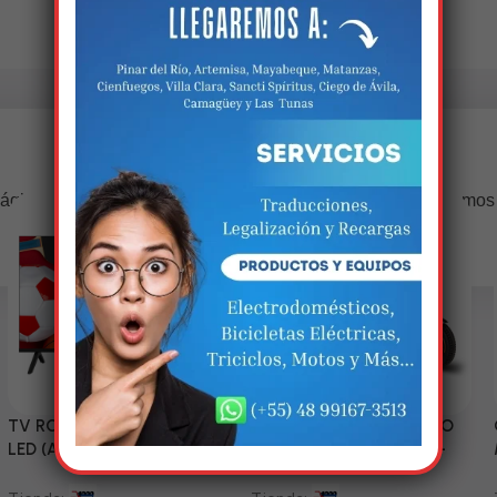
Estamos trabalhando nisso!
ágina estará disponível com novidades incríveis. Agradecemos
compreensão.
TV RCA 43” 1080P Full HD
Triciclo Eléctrico (MODELO
LED (Android Smart TV)
ZJ150-R) 60V/45~52AH-
1200W