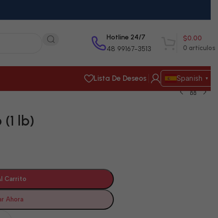
Hotline 24/7
$
0.00
0
artículos
48 99167-3513
Lista De Deseos
Spanish
▼
(1 lb)
l Carrito
r Ahora