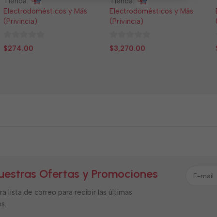
Tienda:
Tienda:
Electrodomésticos y Más
Electrodomésticos y Más
(Privincia)
(Privincia)
0
0
$
274.00
$
3,270.00
de
de
5
5
uestras Ofertas y Promociones
a lista de correo para recibir las últimas
s.