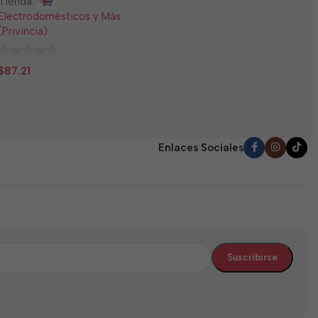
Tienda:
E
Electrodomésticos y Más
(
(Privincia)
0
$
0
d
$
87.21
de
5
5
Enlaces Sociales