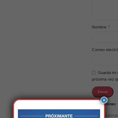
*
Nombre
Correo electr
Guarda mi 
próxima vez 
×
Valoraciones
No hay valorac