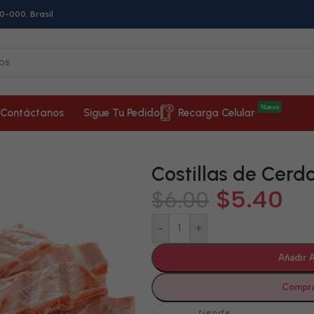
0-000, Brasil
Nueva
Contáctanos
Sigue Tu Pedido
Recarga Celular
Costillas de Cerdo 
$
5.40
$
6.00
-
+
Añadir A
Compra
tienda