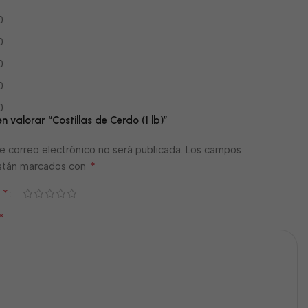
0
0
0
0
0
en valorar “Costillas de Cerdo (1 lb)”
e correo electrónico no será publicada.
Los campos
*
están marcados con
*
n
*