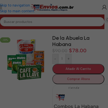
Skip to navigation
Skip to main content
Inicio
/
LA HABANA
/
Combos La Habana
De la Abuela La
-13%
Habana
$
78.00
$
90.00
-
+
Añadir Al Carrito
Comprar Ahora
tienda
Combos La Habana