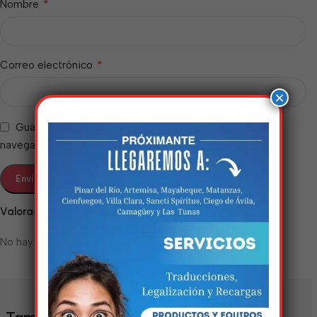
*
Nombre
*
Correo electrónico
×
Guarda mi nombre, correo electrónico y web en este
navegador para la próxima vez que comente.
Estamos trabalhando
Valoraciones
nisso!
No hay valoraciones aún.
Em breve, esta página estará
disponível com novidades
incríveis. Agradecemos pela