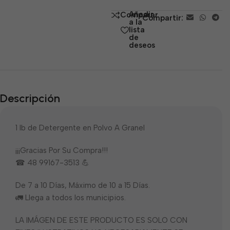
de
Añadir
Comparar
Compartir:
5
a la
lista
de
deseos
Descripción
1 lb de Detergente en Polvo A Granel
¡¡¡Gracias Por Su Compra!!!
☎ 48 99167-3513 💪
De 7 a 10 Días, Máximo de 10 a 15 Días.
🚛 Llega a todos los municipios.
LA IMÁGEN DE ESTE PRODUCTO ES SOLO CON