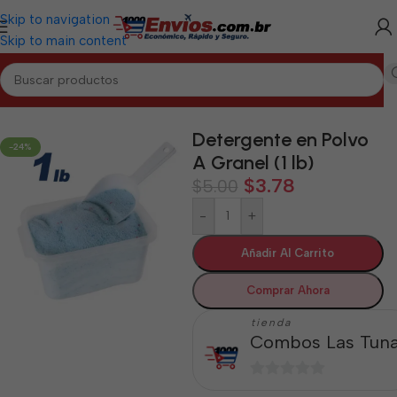
Skip to navigation
Skip to main content
Inicio
/
LAS TUNAS
/
Aseo y Cuidado Personal Las Tunas
Detergente en Polvo
-24%
A Granel (1 lb)
$
3.78
$
5.00
-
+
Añadir Al Carrito
Comprar Ahora
tienda
Combos Las Tun
0