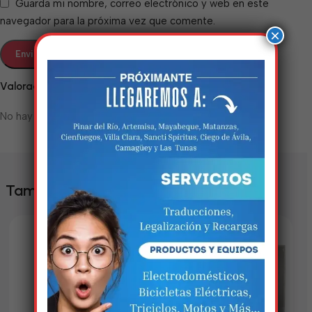
Guarda mi nombre, correo electrónico y web en este
navegador para la próxima vez que comente.
×
Valoraciones
No hay valoraciones aún.
Estamos trabalhando
nisso!
También te puede interesar
Em breve, esta página estará
disponível com novidades
incríveis. Agradecemos pela
paciência e compreensão.