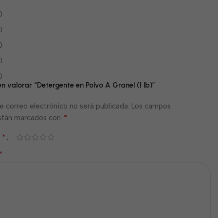
0
0
0
0
0
en valorar “Detergente en Polvo A Granel (1 lb)”
e correo electrónico no será publicada.
Los campos
*
están marcados con
*
n
*