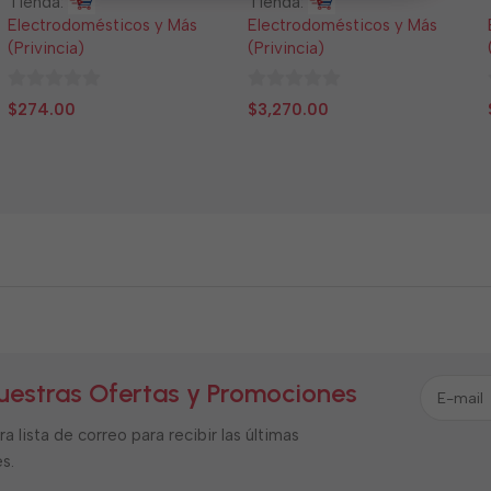
Tienda:
Tienda:
Electrodomésticos y Más
Electrodomésticos y Más
(Privincia)
(Privincia)
0
0
$
274.00
$
3,270.00
de
de
5
5
uestras Ofertas y Promociones
a lista de correo para recibir las últimas
s.