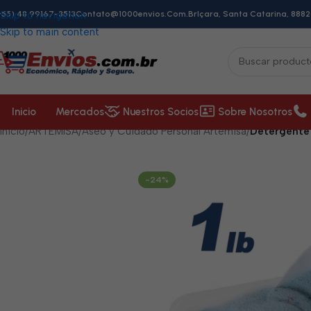
+55) 48 99167-3513
Skip to navigation
Contato@1000envios.com.br
Içara, Santa Catarina, 8882
Skip to main content
Inicio
Mercados
Nuestros Socios
Sobre Nosotros
Inicio
/
ARTEMISA
/
Aseo y Cuidado Personal Artemisa
/
Detergente 
-24%