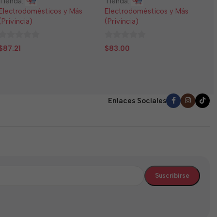
Tienda:
Tienda:
E
Electrodomésticos y Más
Electrodomésticos y Más
(
(Privincia)
(Privincia)
0
$
0
0
d
$
87.21
$
83.00
de
de
5
5
5
Enlaces Sociales