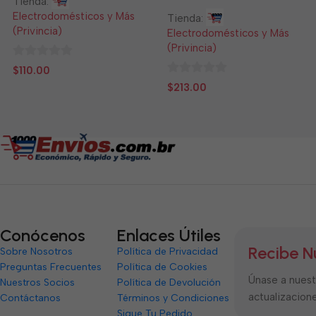
Tienda:
Electrodomésticos y Más
Tienda:
(Privincia)
Electrodomésticos y Más
(Privincia)
0
$
110.00
de
0
$
213.00
5
de
5
Conócenos
Enlaces Útiles
Recibe N
Sobre Nosotros
Política de Privacidad
Preguntas Frecuentes
Política de Cookies
Únase a nuestr
Nuestros Socios
Política de Devolución
actualizacione
Contáctanos
Términos y Condiciones
Sigue Tu Pedido