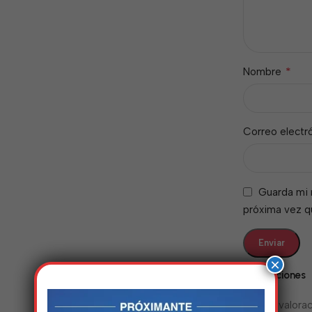
*
Nombre
Correo electr
Guarda mi 
próxima vez 
×
Valoraciones
No hay valorac