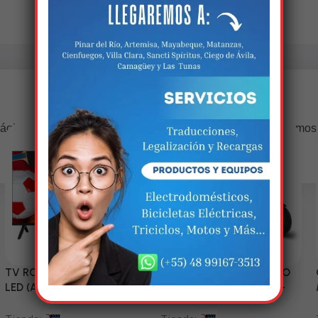
Estamos trabalhando nisso!
ágina estará disponível com novidades incríveis. Agradecemos
compreensão.
TV RCA 43” 1080P Full HD
Triciclo Eléctrico (MODELO
LED (Android Smart TV)
ZJ150-R) 60V/45~52AH-
1200W