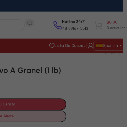
Hotline 24/7
$
0.00
0
artículos
48 99167-3513
Lista De Deseos
Spanish
▼
o A Granel (1 lb)
l Carrito
r Ahora