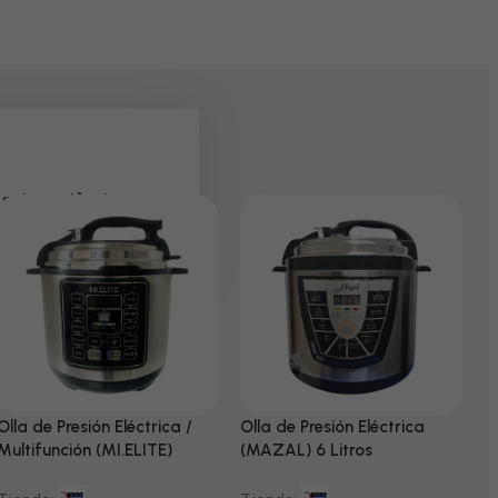
 pela paciência e
Olla de Presión Eléctrica /
Olla de Presión Eléctrica
N
Multifunción (MI.ELITE)
(MAZAL) 6 Litros
T