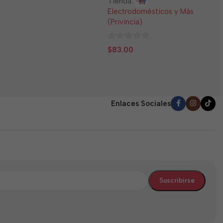
Tienda:
E
Electrodomésticos y Más
(
(Privincia)
0
$
0
d
$
83.00
de
5
5
Enlaces Sociales