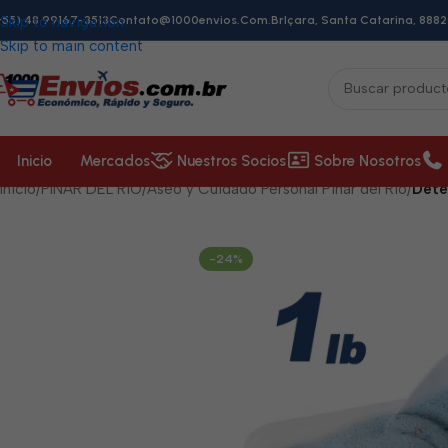
+55) 48 99167-3513
Skip to navigation
Contato@1000envios.com.br
Içara, Santa Catarina, 8882
Skip to main content
Inicio
Mercados
Nuestros Socios
Sobre Nosotros
Inicio
/
PINAR DEL RÍO
/
Aseo y Cuidado Personal Pinar del Río
/
Dete
-24%