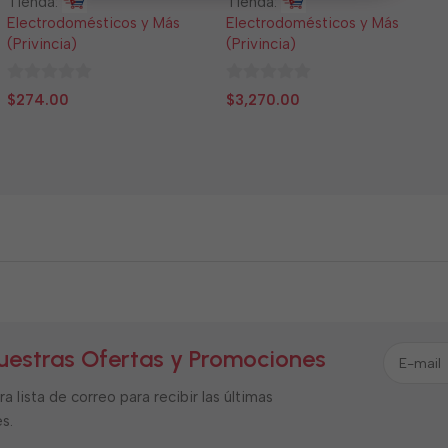
Tienda:
Tienda:
Electrodomésticos y Más
Electrodomésticos y Más
(Privincia)
(Privincia)
0
0
$
274.00
$
3,270.00
de
de
5
5
uestras Ofertas y Promociones
a lista de correo para recibir las últimas
s.