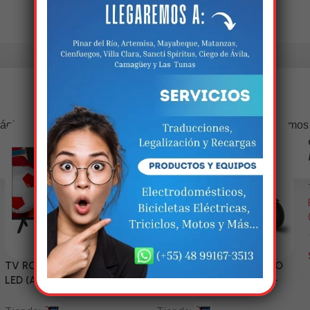
Estamos trabalhando nisso!
ágina estará disponível com novidades incríveis. Agradecemos
compreensão.
TV RCA 43” 1080P Full HD
Triciclo Eléctrico (MODELO
LED (Android Smart TV)
ZJ150-R) 60V/45~52AH-
1200W