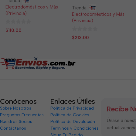
Tienda:
Electrodomésticos y Más
Tienda:
(Privincia)
Electrodomésticos y Más
(Privincia)
0
$
110.00
de
0
$
213.00
5
de
5
Conócenos
Enlaces Útiles
Recibe N
Sobre Nosotros
Política de Privacidad
Preguntas Frecuentes
Política de Cookies
Únase a nuestr
Nuestros Socios
Política de Devolución
actualizacione
Contáctanos
Términos y Condiciones
Sigue Tu Pedido