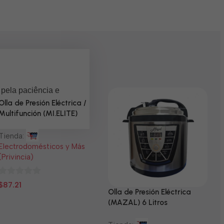
 pela paciência e
Olla de Presión Eléctrica /
Multifunción (MI.ELITE)
Tienda:
Electrodomésticos y Más
(Privincia)
0
$
87.21
Olla de Presión Eléctrica
N
de
(MAZAL) 6 Litros
5
T