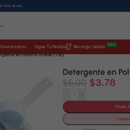
0-000, Brasil
Nueva
Contáctanos
Sigue Tu Pedido
Recarga Celular
rgente en Polvo A Granel (1 lb)
Detergente en Polv
$
3.78
$
5.00
-
+
Añadir A
Compra
tienda