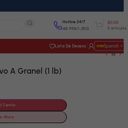
Hotline 24/7
$
0.00
0
artículos
48 99167-3513
Lista De Deseos
Spanish
▼
o A Granel (1 lb)
l Carrito
r Ahora