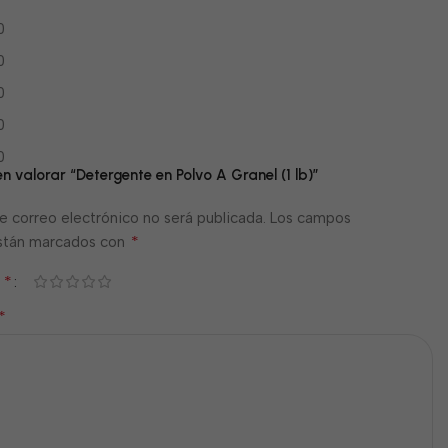
0
0
0
0
0
en valorar “Detergente en Polvo A Granel (1 lb)”
e correo electrónico no será publicada.
Los campos
*
están marcados con
*
n
*