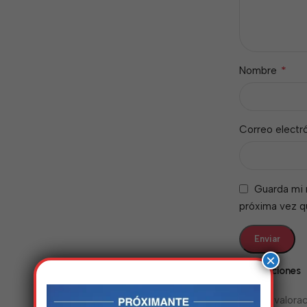
*
Nombre
Correo electr
Guarda mi 
próxima vez 
×
Valoraciones
No hay valorac