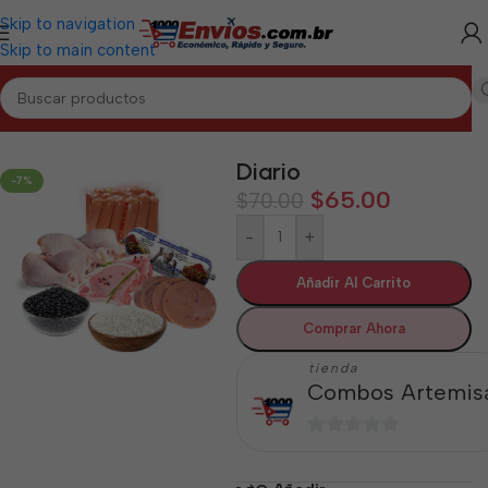
Skip to navigation
Skip to main content
Inicio
/
ARTEMISA
/
Combos Artemisa
Diario
-7%
$
65.00
$
70.00
-
+
Añadir Al Carrito
Comprar Ahora
tienda
Combos Artemis
0
de