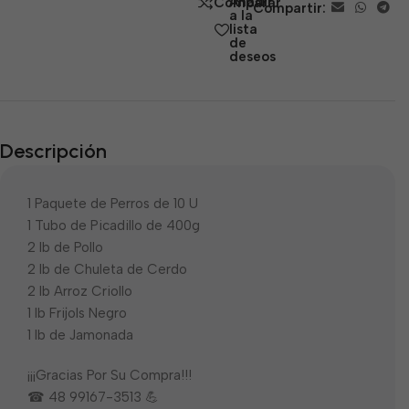
Añadir
Comparar
Compartir:
5
a la
lista
de
deseos
Descripción
1 Paquete de Perros de 10 U
1 Tubo de Picadillo de 400g
2 lb de Pollo
2 lb de Chuleta de Cerdo
2 lb Arroz Criollo
1 lb Frijols Negro
1 lb de Jamonada
¡¡¡Gracias Por Su Compra!!!
☎ 48 99167-3513 💪