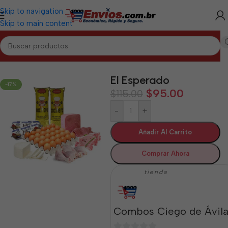
Skip to navigation
Skip to main content
CIEGO DE ÁVILA
/
Combos de Alimentos y Mixtos Ciego de Ávila
El Esperado
-17%
$
95.00
$
115.00
-
+
Añadir Al Carrito
Comprar Ahora
tienda
Combos Ciego de Ávil