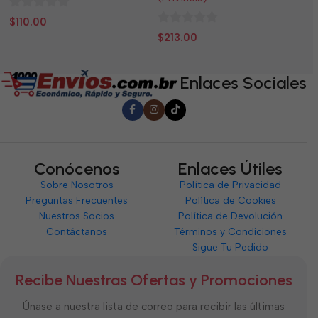
0
0
$
110.00
$
0
de
d
$
213.00
de
5
5
5
Enlaces Sociales
Conócenos
Enlaces Útiles
Sobre Nosotros
Política de Privacidad
Preguntas Frecuentes
Política de Cookies
Nuestros Socios
Política de Devolución
Contáctanos
Términos y Condiciones
Sigue Tu Pedido
Recibe Nuestras Ofertas y Promociones
Únase a nuestra lista de correo para recibir las últimas