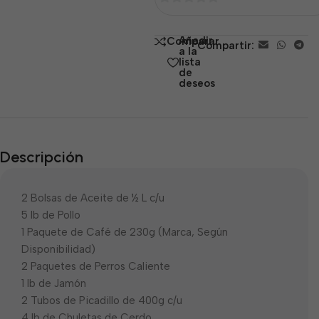
0
de
Añadir
Comparar
Compartir:
5
a la
lista
de
deseos
Descripción
2 Bolsas de Aceite de ½ L c/u
5 lb de Pollo
1 Paquete de Café de 230g (Marca, Según
Disponibilidad)
2 Paquetes de Perros Caliente
1 lb de Jamón
2 Tubos de Picadillo de 400g c/u
4 lb de Chuletas de Cerdo