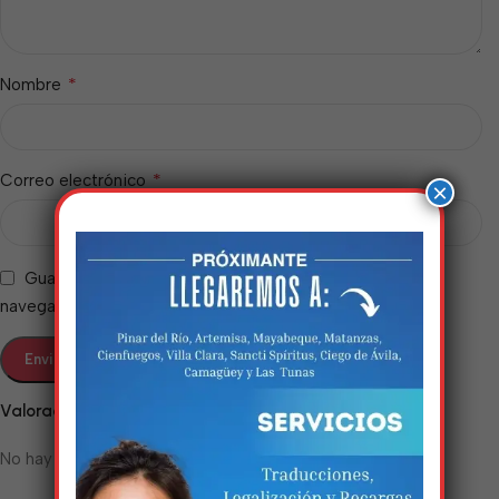
*
Nombre
*
Correo electrónico
×
Guarda mi nombre, correo electrónico y web en este
navegador para la próxima vez que comente.
Estamos trabalhando
nisso!
Valoraciones
No hay valoraciones aún.
Em breve, esta página estará
disponível com novidades