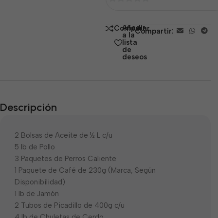
0
de
Añadir
Comparar
Compartir:
5
a la
lista
de
deseos
Descripción
2 Bolsas de Aceite de ½ L c/u
5 lb de Pollo
3 Paquetes de Perros Caliente
1 Paquete de Café de 230g (Marca, Según
Disponibilidad)
1 lb de Jamón
2 Tubos de Picadillo de 400g c/u
4 lb de Chuletas de Cerdo