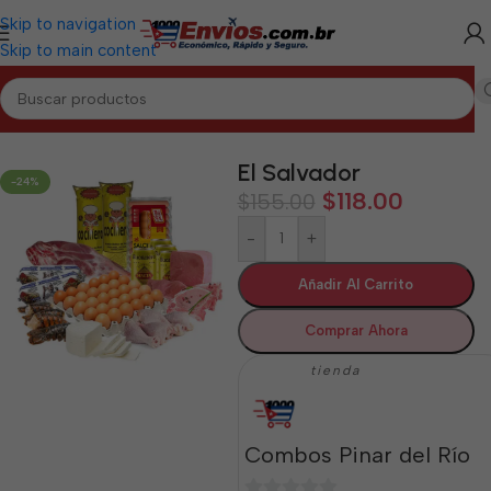
Skip to navigation
Skip to main content
Inicio
/
PINAR DEL RÍO
/
Combos Pinar del Río
El Salvador
-24%
$
118.00
$
155.00
-
+
Añadir Al Carrito
Comprar Ahora
tienda
Combos Pinar del Río