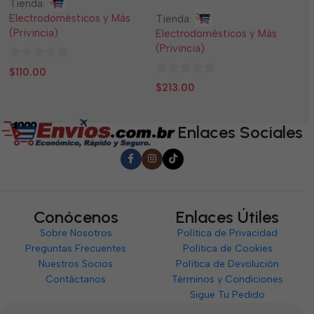
Tienda:
Ti
Electrodomésticos y Más
El
Tienda:
(Privincia)
(P
Electrodomésticos y Más
(Privincia)
0
0
$
110.00
$
0
de
d
$
213.00
de
5
5
5
Enlaces Sociales
Conócenos
Enlaces Útiles
Sobre Nosotros
Política de Privacidad
Preguntas Frecuentes
Política de Cookies
Nuestros Socios
Política de Devolución
Contáctanos
Términos y Condiciones
Sigue Tu Pedido