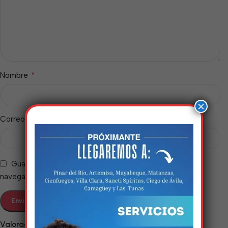
*
Nombre
×
*
Correo electrónico
Guarda mi nombre, correo electrónico y web en este
navegador para la próxima vez que comente.
Estamos trabalhando
nisso!
Valoraciones
Em breve, esta página estará