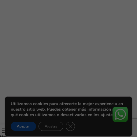
Utilizamos cookies para ofrecerte la mejor experiencia en
nuestro sitio web. Puedes obtener más información sobre
qué cookies utilizamos o desactivarlas en los ajustes.
Cerrar el banner de cookies RGPD
Aceptar
Ajustes
ista de deseos
Menú
Carrito
Mi cuenta