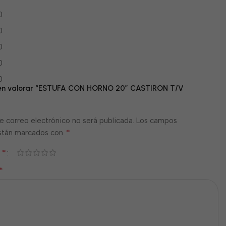
0
0
0
0
0
o en valorar “ESTUFA CON HORNO 20″ CASTIRON T/V
e correo electrónico no será publicada.
Los campos
*
están marcados con
*
n
*