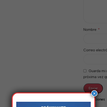
*
Nombre
Correo electr
Guarda mi 
próxima vez 
×
Valoraciones