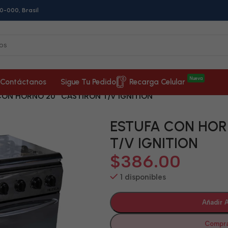
0-000, Brasil
Nueva
Contáctanos
Sigue Tu Pedido
Recarga Celular
CON HORNO 20″ CASTIRON T/V IGNITION
ESTUFA CON HOR
T/V IGNITION
$
386.00
1 disponibles
Añadir A
Compra