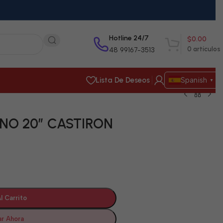
Hotline 24/7
$
0.00
0
artículos
48 99167-3513
Lista De Deseos
Spanish
▼
NO 20″ CASTIRON
l Carrito
r Ahora