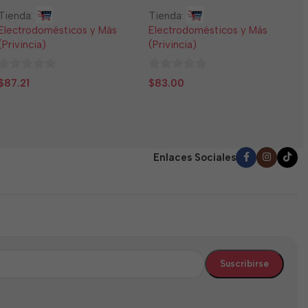
T
Tienda:
Tienda:
E
Electrodomésticos y Más
Electrodomésticos y Más
(
(Privincia)
(Privincia)
0
$
0
0
d
$
87.21
$
83.00
de
de
5
5
5
Enlaces Sociales