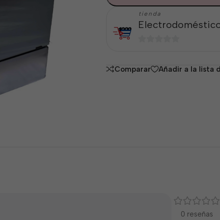
tienda
Electrodoméstico
0
de
Comparar
Añadir a la lista
5
0 reseñas