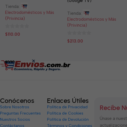
(Google TV)
Tienda:
Electrodomésticos y Más
Tienda:
(Privincia)
Electrodomésticos y Más
(Privincia)
0
$
110.00
de
0
$
213.00
5
de
5
Conócenos
Enlaces Útiles
Recibe N
Sobre Nosotros
Política de Privacidad
Preguntas Frecuentes
Política de Cookies
Únase a nuestr
Nuestros Socios
Política de Devolución
actualizacione
Contáctanos
Términos y Condiciones