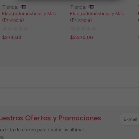
Tienda:
Tienda:
Electrodomésticos y Más
Electrodomésticos y Más
(Privincia)
(Privincia)
0
0
$
274.00
$
3,270.00
de
de
5
5
uestras Ofertas y Promociones
a lista de correo para recibir las últimas
s.