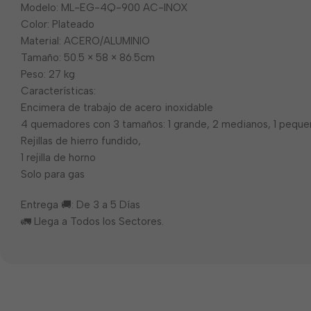
Modelo: ML-EG-4Q-900 AC-INOX
Color: Plateado
Material: ACERO/ALUMINIO
Tamaño: 50.5 × 58 × 86.5cm
Peso: 27 kg
Características:
Encimera de trabajo de acero inoxidable
4 quemadores con 3 tamaños: 1 grande, 2 medianos, 1 peque
Rejillas de hierro fundido,
1 rejilla de horno
Solo para gas
Entrega 🚚: De 3 a 5 Días
🚛 Llega a Todos los Sectores.