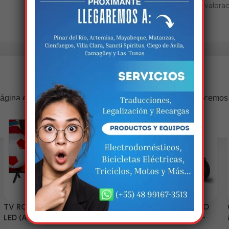
No hay valorac
Estamos trabalhando nisso!
ágina estará disponível com novidades incríveis. Agradecemos
compreensão.
TV RCA 43” 1080P Full HD
Triciclo Eléctrico (MODELO
LED (Android Smart TV)
ZJ150-R) 60V/45~52AH-
1200W