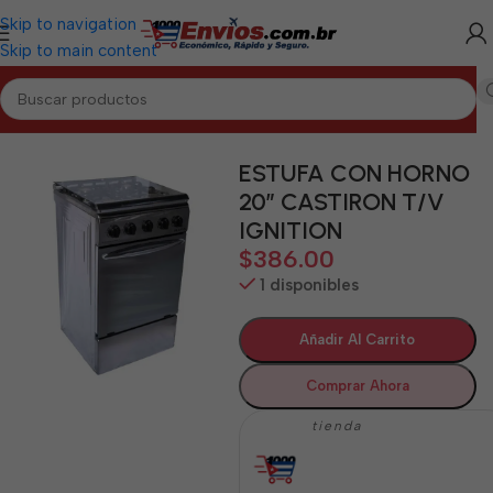
Skip to navigation
Skip to main content
Inicio
/
PINAR DEL RÍO
/
Electrodomésticos Pinar del Río
ESTUFA CON HORNO
20″ CASTIRON T/V
IGNITION
$
386.00
1 disponibles
Añadir Al Carrito
Comprar Ahora
tienda