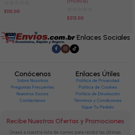
(Privincia)
0
0
$
110.00
$
0
de
d
$
213.00
de
5
5
5
Enlaces Sociales
Conócenos
Enlaces Útiles
Sobre Nosotros
Política de Privacidad
Preguntas Frecuentes
Política de Cookies
Nuestros Socios
Política de Devolución
Contáctanos
Términos y Condiciones
Sigue Tu Pedido
Recibe Nuestras Ofertas y Promociones
Únase a nuestra lista de correo para recibir las últimas