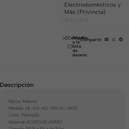
Electrodomésticos y
Más (Privincia)
0
de
Añadir
Comparar
Compartir:
5
a la
lista
de
deseos
Descripción
Marca: Milexus
Modelo: ML-EG-4Q-900 AC-INOX
Color: Plateado
Material: ACERO/ALUMINIO