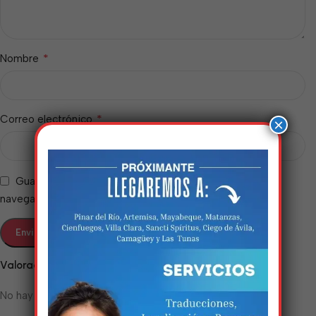
*
Nombre
*
Correo electrónico
×
Guarda mi nombre, correo electrónico y web en este
navegador para la próxima vez que comente.
Estamos trabalhando
nisso!
Valoraciones
Em breve, esta página estará
No hay valoraciones aún.
disponível com novidades