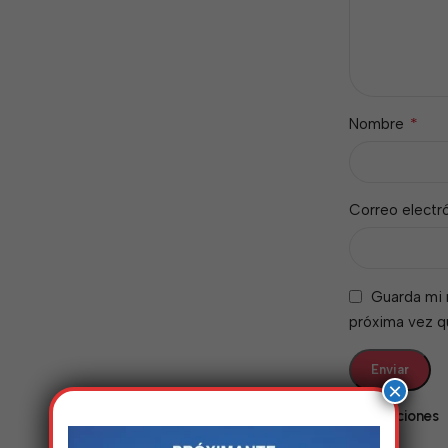
*
Nombre
Correo electr
Guarda mi 
próxima vez 
×
Valoraciones