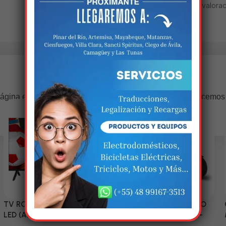
No hay valorac
Estamos trabalhando nisso!
ágina estará disponível com novidades incríveis. Agradecemos
compreensão.
TV RCA 43” 1080P Full HD
Triciclo Eléctrico (MODELO
LED (Android Smart TV)
ZJ150-R) 60V/45~52AH-
1200W