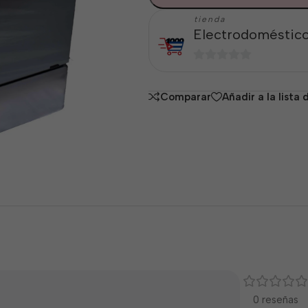
tienda
Electrodoméstico
0
de
Comparar
Añadir a la lista
5
0 reseñas