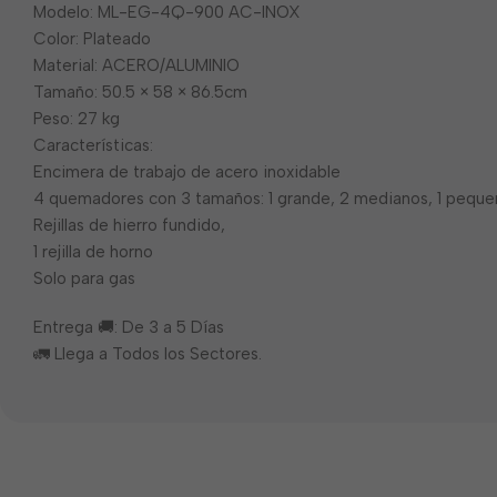
Modelo: ML-EG-4Q-900 AC-INOX
Color: Plateado
Material: ACERO/ALUMINIO
Tamaño: 50.5 × 58 × 86.5cm
Peso: 27 kg
Características:
Encimera de trabajo de acero inoxidable
4 quemadores con 3 tamaños: 1 grande, 2 medianos, 1 peque
Rejillas de hierro fundido,
1 rejilla de horno
Solo para gas
Entrega 🚚: De 3 a 5 Días
🚛 Llega a Todos los Sectores.