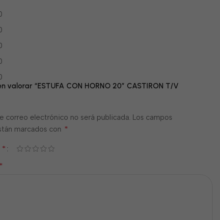
0
0
0
0
0
o en valorar “ESTUFA CON HORNO 20″ CASTIRON T/V
e correo electrónico no será publicada.
Los campos
*
están marcados con
*
n
*