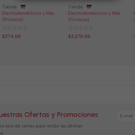
Tienda:
Tienda:
Electrodomésticos y Más
Electrodomésticos y Más
(Privincia)
(Privincia)
0
0
$
274.00
$
3,270.00
de
de
5
5
uestras Ofertas y Promociones
a lista de correo para recibir las últimas
s.