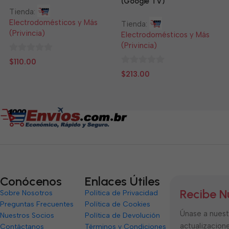
(Google TV)
Tienda:
Electrodomésticos y Más
Tienda:
(Privincia)
Electrodomésticos y Más
(Privincia)
0
$
110.00
de
0
$
213.00
5
de
5
Conócenos
Enlaces Útiles
Recibe N
Sobre Nosotros
Política de Privacidad
Preguntas Frecuentes
Política de Cookies
Únase a nuestr
Nuestros Socios
Política de Devolución
actualizacione
Contáctanos
Términos y Condiciones