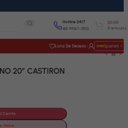
Hotline 24/7
$
0.00
0
artículos
48 99167-3513
Lista De Deseos
Spanish
▼
NO 20″ CASTIRON
l Carrito
r Ahora