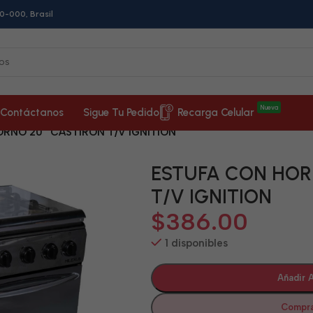
0-000, Brasil
Nueva
Contáctanos
Sigue Tu Pedido
Recarga Celular
RNO 20″ CASTIRON T/V IGNITION
ESTUFA CON HOR
T/V IGNITION
$
386.00
1 disponibles
Añadir A
Compra