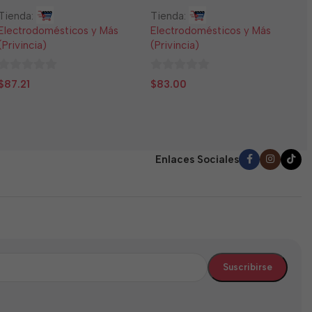
T
Tienda:
Tienda:
E
Electrodomésticos y Más
Electrodomésticos y Más
(
(Privincia)
(Privincia)
0
$
0
0
d
$
87.21
$
83.00
de
de
5
5
5
Enlaces Sociales