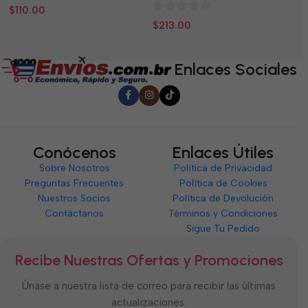
0
0
$
110.00
$
0
de
d
$
213.00
de
5
5
5
Enlaces Sociales
Conócenos
Enlaces Útiles
Sobre Nosotros
Política de Privacidad
Preguntas Frecuentes
Política de Cookies
Nuestros Socios
Política de Devolución
Contáctanos
Términos y Condiciones
Sigue Tu Pedido
Recibe Nuestras Ofertas y Promociones
Únase a nuestra lista de correo para recibir las últimas
actualizaciones.