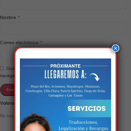
*
Nombre
*
Correo electrónico
×
Guarda mi nombre, correo electrónico y web en este
navegador para la próxima vez que comente.
Estamos trabalhando
nisso!
Valoraciones
No hay valoraciones aún.
Em breve, esta página estará
disponível com novidades