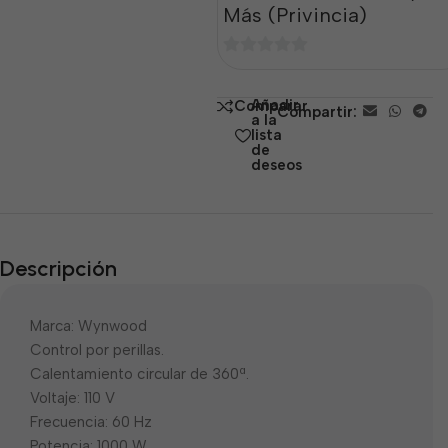
Más (Privincia)
0
de
Añadir
Comparar
Compartir:
5
a la
lista
de
deseos
Descripción
Marca: Wynwood
Control por perillas.
Calentamiento circular de 360ª.
Voltaje: 110 V
Frecuencia: 60 Hz
Potencia: 1000 W