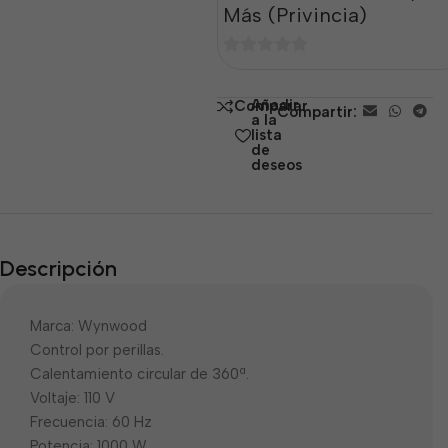
Más (Privincia)
0
de
Añadir
Comparar
Compartir:
5
a la
lista
de
deseos
Descripción
Marca: Wynwood
Control por perillas.
Calentamiento circular de 360ª.
Voltaje: 110 V
Frecuencia: 60 Hz
Potencia: 1000 W