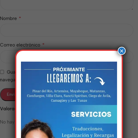
*
Nombre
*
Correo electrónico
×
Guarda mi nombre, correo electrónico y web en este
navegador para la próxima vez que comente.
Estamos trabalhando
nisso!
Valoraciones
No hay valoraciones aún.
Em breve, esta página estará
disponível com novidades