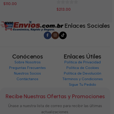
0
0
$
110.00
$
0
de
d
$
213.00
de
5
5
5
Enlaces Sociales
Conócenos
Enlaces Útiles
Sobre Nosotros
Política de Privacidad
Preguntas Frecuentes
Política de Cookies
Nuestros Socios
Política de Devolución
Contáctanos
Términos y Condiciones
Sigue Tu Pedido
Recibe Nuestras Ofertas y Promociones
Únase a nuestra lista de correo para recibir las últimas
actualizaciones.