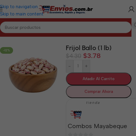
Skip to navigation
Skip to main content
Inicio
/
MAYABEQUE
/
Granos Mayabeque
Frijol Ballo (1 lb)
-12%
$
3.78
$
4.30
-
+
Añadir Al Carrito
Comprar Ahora
tienda
Combos Mayabeque