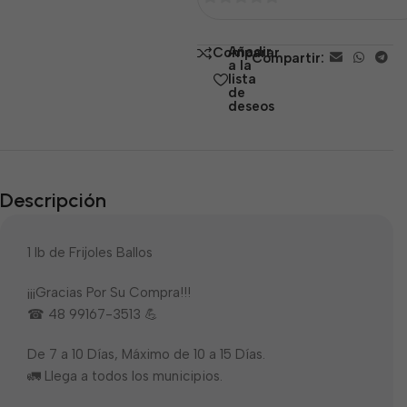
0
de
Añadir
Comparar
Compartir:
5
a la
lista
de
deseos
Descripción
1 lb de Frijoles Ballos
¡¡¡Gracias Por Su Compra!!!
☎ 48 99167-3513 💪
De 7 a 10 Días, Máximo de 10 a 15 Días.
🚛 Llega a todos los municipios.