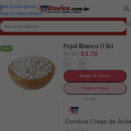
Skip to navigation
Skip to main content
Inicio
/
CIEGO DE ÁVILA
/
Granos Ciego de Ávila
Frijol Blanco (1 lb)
-16%
$
3.78
$
4.50
-
+
Añadir Al Carrito
Comprar Ahora
tienda
Combos Ciego de Ávil