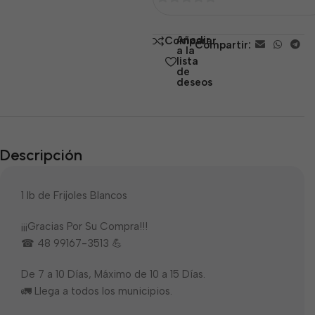
0
de
Añadir
Comparar
Compartir:
5
a la
lista
de
deseos
Descripción
1 lb de Frijoles Blancos
¡¡¡Gracias Por Su Compra!!!
☎ 48 99167-3513 💪
De 7 a 10 Días, Máximo de 10 a 15 Días.
🚛 Llega a todos los municipios.