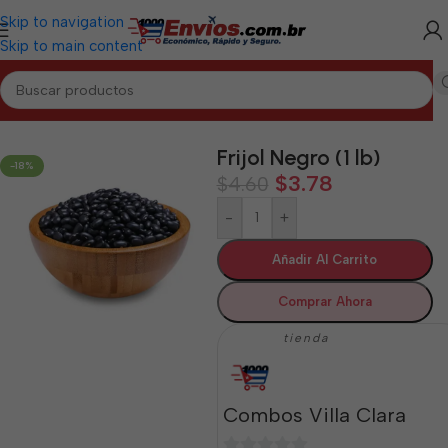
Skip to navigation
Skip to main content
Inicio
/
VILLA CLARA
/
Granos Villa Clara
Frijol Negro (1 lb)
-18%
$
3.78
$
4.60
-
+
Añadir Al Carrito
Comprar Ahora
tienda
Combos Villa Clara