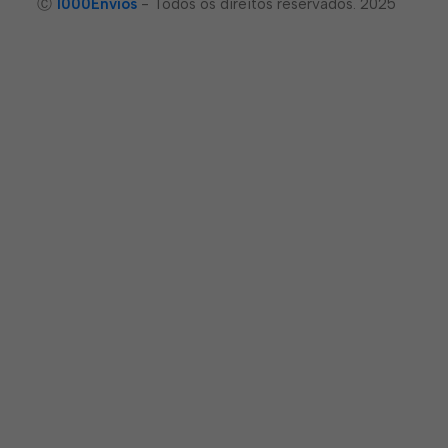
Ⓒ
1000Envíos
- Todos os direitos reservados. 2025