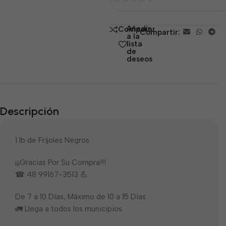
0
de
Añadir
Comparar
Compartir:
5
a la
lista
de
deseos
Descripción
1 lb de Frijoles Negros
¡¡¡Gracias Por Su Compra!!!
☎ 48 99167-3513 💪
De 7 a 10 Días, Máximo de 10 a 15 Días.
🚛 Llega a todos los municipios.