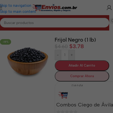
Skip to navigation
Skip to main content
Inicio
/
CIEGO DE ÁVILA
/
Granos Ciego de Ávila
Frijol Negro (1 lb)
-18%
$
3.78
$
4.60
-
+
Añadir Al Carrito
Comprar Ahora
tienda
Combos Ciego de Ávil