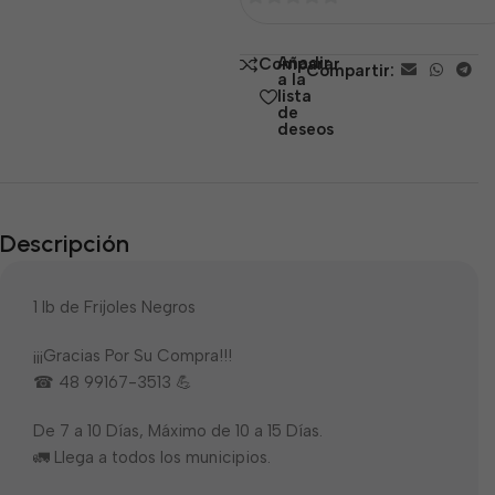
0
de
Añadir
Comparar
Compartir:
5
a la
lista
de
deseos
Descripción
1 lb de Frijoles Negros
¡¡¡Gracias Por Su Compra!!!
☎ 48 99167-3513 💪
De 7 a 10 Días, Máximo de 10 a 15 Días.
🚛 Llega a todos los municipios.