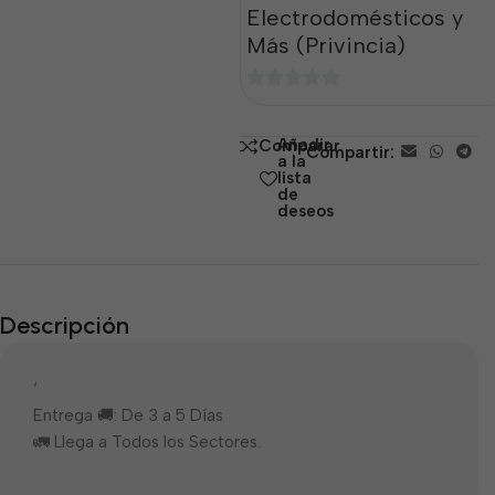
Electrodomésticos y
Más (Privincia)
0
de
Añadir
Comparar
Compartir:
5
a la
lista
de
deseos
Descripción
‘
Entrega 🚚: De 3 a 5 Días
🚛 Llega a Todos los Sectores.