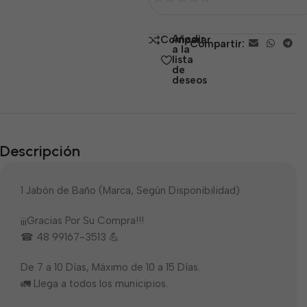
0
de
Añadir
Comparar
Compartir:
5
a la
lista
de
deseos
Descripción
1 Jabón de Baño (Marca, Según Disponibilidad)
¡¡¡Gracias Por Su Compra!!!
☎ 48 99167-3513 💪
De 7 a 10 Días, Máximo de 10 a 15 Días.
🚛 Llega a todos los municipios.