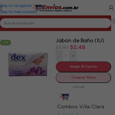
Skip to navigation
Skip to main content
Inicio
/
VILLA CLARA
/
Aseo y Cuidado Personal Villa Clara
Jabón de Baño (1U)
-17%
$
2.48
$
3.00
-
+
Añadir Al Carrito
Comprar Ahora
tienda
Combos Villa Clara