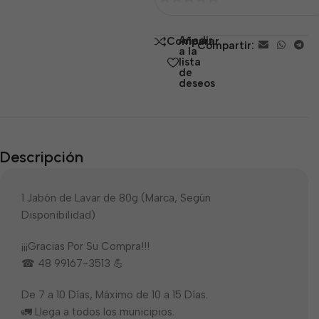
0
de
Añadir
Comparar
Compartir:
5
a la
lista
de
deseos
Descripción
1 Jabón de Lavar de 80g (Marca, Según
Disponibilidad)
¡¡¡Gracias Por Su Compra!!!
☎ 48 99167-3513 💪
De 7 a 10 Días, Máximo de 10 a 15 Días.
🚛 Llega a todos los municipios.