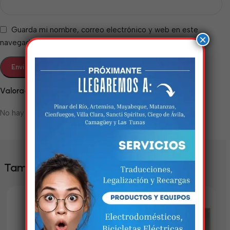
Guarda mi nombre, correo electrónico y web en este
×
navegador para la próxima vez que comente.
Valoraciones
No hay valoraciones aún.
Estamos trabalhando
nisso!
Em breve, esta página estará
También te puede interesar
disponível com novidades
incríveis. Agradecemos pela
paciência e compreensão.