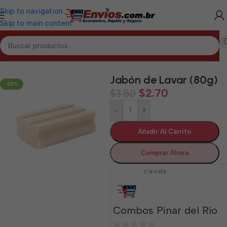
Skip to navigation
Skip to main content
Inicio
/
PINAR DEL RÍO
/
Aseo y Cuidado Personal Pinar del Río
Jabón de Lavar (80g)
-23%
$
2.70
$
3.50
-
+
Añadir Al Carrito
Comprar Ahora
tienda
Combos Pinar del Río