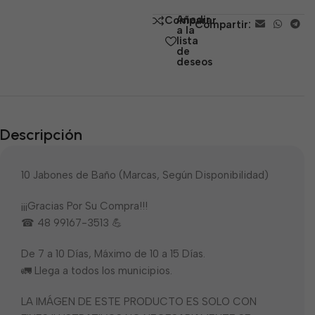
de
Añadir
Comparar
Compartir:
5
a la
lista
de
deseos
Descripción
10 Jabones de Baño (Marcas, Según Disponibilidad)
¡¡¡Gracias Por Su Compra!!!
☎ 48 99167-3513 💪
De 7 a 10 Días, Máximo de 10 a 15 Días.
🚛 Llega a todos los municipios.
LA IMÁGEN DE ESTE PRODUCTO ES SOLO CON