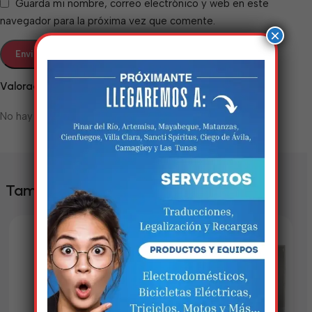
Guarda mi nombre, correo electrónico y web en este
navegador para la próxima vez que comente.
×
Valoraciones
No hay valoraciones aún.
Estamos trabalhando
nisso!
También te puede interesar
Em breve, esta página estará
disponível com novidades
incríveis. Agradecemos pela
paciência e compreensão.