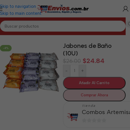
Skip to navigation
Skip to main content
Inicio
/
ARTEMISA
/
Aseo y Cuidado Personal Artemisa
Jabones de Baño
-4%
(10U)
$
24.84
$
26.00
-
+
Añadir Al Carrito
Comprar Ahora
tienda
Combos Artemis
0