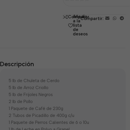
0
de
Añadir
Comparar
Compartir:
5
a la
lista
de
deseos
Descripción
5 lb de Chuleta de Cerdo
5 lb de Arroz Criollo
5 lb de Frijoles Negros
2 lb de Pollo
1 Paquete de Café de 230g
2 Tubos de Picadillo de 400g c/u
1 Paquete de Perros Calientes de 6 o 10u
1 lb de Leche en Polvo a Granel