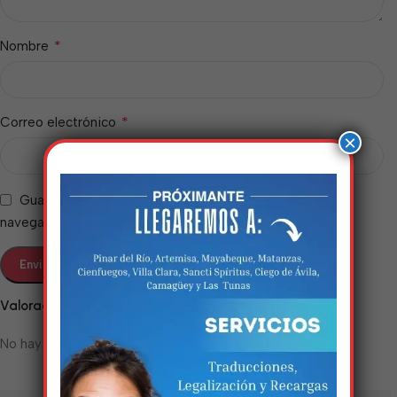
*
Nombre
*
Correo electrónico
×
Guarda mi nombre, correo electrónico y web en este
navegador para la próxima vez que comente.
Estamos trabalhando
Valoraciones
nisso!
No hay valoraciones aún.
Em breve, esta página estará
disponível com novidades