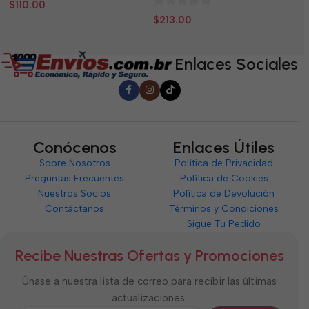
0
0
$
110.00
$
0
de
d
$
213.00
de
5
5
5
Enlaces Sociales
Conócenos
Enlaces Útiles
Sobre Nosotros
Política de Privacidad
Preguntas Frecuentes
Política de Cookies
Nuestros Socios
Política de Devolución
Contáctanos
Términos y Condiciones
Sigue Tu Pedido
Recibe Nuestras Ofertas y Promociones
Únase a nuestra lista de correo para recibir las últimas
actualizaciones.