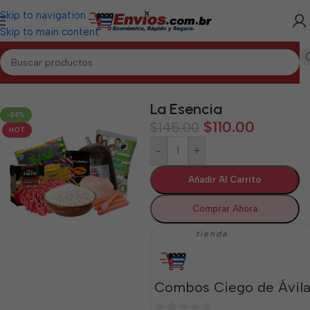
Skip to navigation
Skip to main content
CIEGO DE ÁVILA
/
Combos de Alimentos y Mixtos Ciego de Ávila
La Esencia
-24%
$
110.00
$
145.00
HOT
-
+
Añadir Al Carrito
Comprar Ahora
tienda
Combos Ciego de Ávil