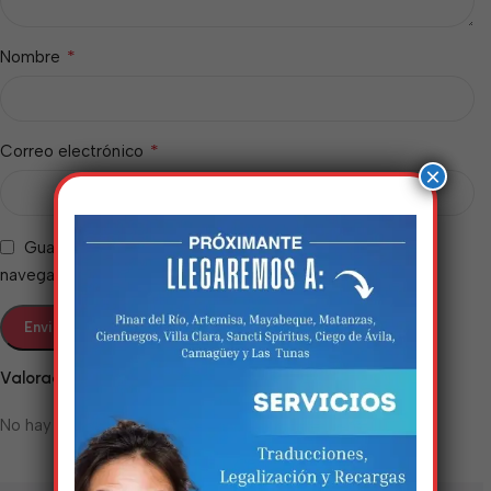
*
Nombre
*
Correo electrónico
×
Guarda mi nombre, correo electrónico y web en este
navegador para la próxima vez que comente.
Estamos trabalhando
Valoraciones
nisso!
No hay valoraciones aún.
Em breve, esta página estará
disponível com novidades