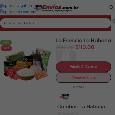
Skip to navigation
Skip to main content
Inicio
/
LA HABANA
/
Combos La Habana
La Esencia La Habana
-24%
$
110.00
$
145.00
HOT
-
+
Añadir Al Carrito
Comprar Ahora
tienda
Combos La Habana