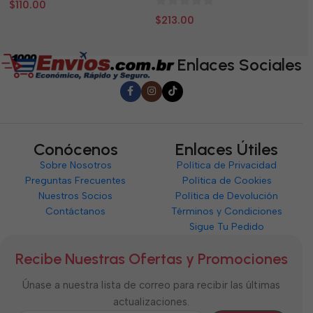
0
0
$
110.00
$
0
de
d
$
213.00
de
5
5
5
Enlaces Sociales
Conócenos
Enlaces Útiles
Sobre Nosotros
Política de Privacidad
Preguntas Frecuentes
Política de Cookies
Nuestros Socios
Política de Devolución
Contáctanos
Términos y Condiciones
Sigue Tu Pedido
Recibe Nuestras Ofertas y Promociones
Únase a nuestra lista de correo para recibir las últimas
actualizaciones.