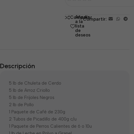
0
de
Añadir
Comparar
Compartir:
5
a la
lista
de
deseos
Descripción
5 lb de Chuleta de Cerdo
5 lb de Arroz Criollo
5 lb de Frijoles Negros
2 lb de Pollo
1 Paquete de Café de 230g
2 Tubos de Picadillo de 400g c/u
1 Paquete de Perros Calientes de 6 o 10u
1 lb de Leche en Polvo a Granel