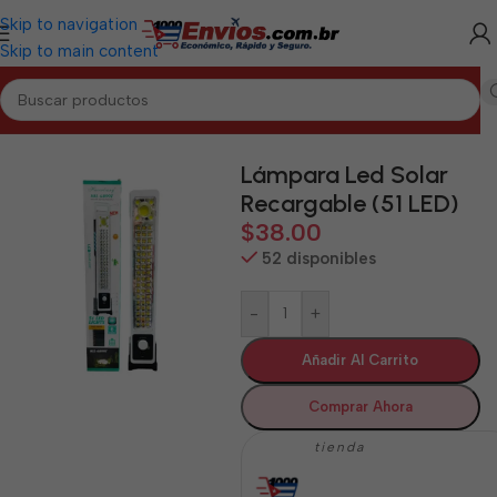
Skip to navigation
Skip to main content
Inicio
/
ARTEMISA
/
Electrodomésticos Artemisa
Lámpara Led Solar
Recargable (51 LED)
$
38.00
52 disponibles
-
+
Añadir Al Carrito
Comprar Ahora
tienda