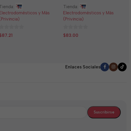
T
Tienda:
Tienda:
E
Electrodomésticos y Más
Electrodomésticos y Más
(
(Privincia)
(Privincia)
0
$
0
0
d
$
87.21
$
83.00
de
de
5
5
5
Enlaces Sociales