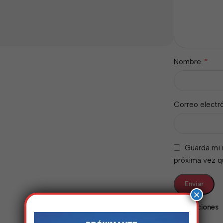
*
Nombre
Correo electr
Guarda mi 
próxima vez 
×
Valoraciones