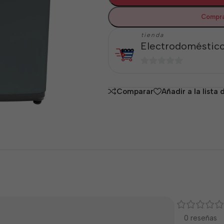
Compra
tienda
Electrodoméstico
0
de
Comparar
Añadir a la lista
5
0 reseñas