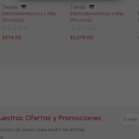
Tienda:
Tienda:
Electrodomésticos y Más
Electrodomésticos y Más
(Privincia)
(Privincia)
0
0
$
274.00
$
3,270.00
de
de
5
5
uestras Ofertas y Promociones
a lista de correo para recibir las últimas
s.