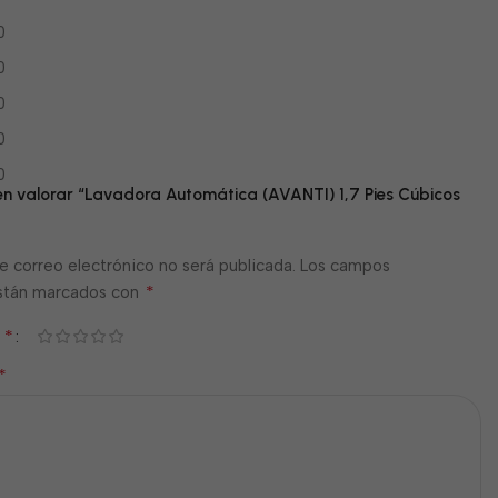
0
0
0
0
0
 en valorar “Lavadora Automática (AVANTI) 1,7 Pies Cúbicos
e correo electrónico no será publicada.
Los campos
*
están marcados con
*
n
*