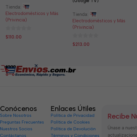
(Google TV)
Tienda:
Electrodomésticos y Más
Tienda:
(Privincia)
Electrodomésticos y Más
(Privincia)
0
$
110.00
de
0
$
213.00
5
de
5
Conócenos
Enlaces Útiles
Recibe N
Sobre Nosotros
Política de Privacidad
Preguntas Frecuentes
Política de Cookies
Únase a nuestr
Nuestros Socios
Política de Devolución
actualizacione
Contáctanos
Términos y Condiciones