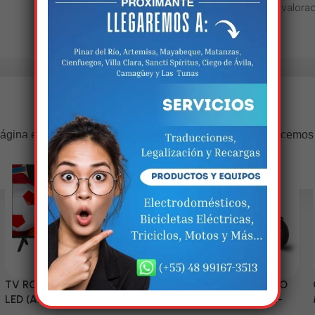
No hay valorac
Estamos trabalhando nisso!
ágina estará disponível com novidades incríveis. Agradecemos
compreensão.
TV RCA 43” 1080P Full HD
Triciclo Eléctrico (MODELO
LED (Android Smart TV)
ZJ150-R) 60V/45~52AH-
1200W