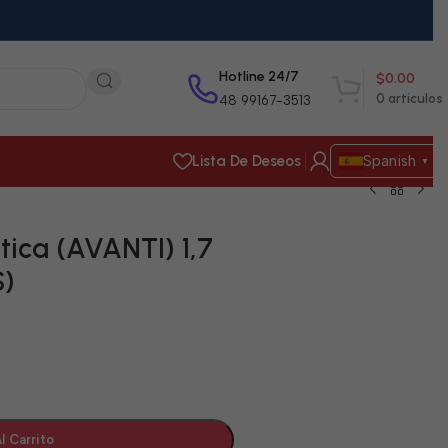
Hotline 24/7
$
0.00
0
artículos
48 99167-3513
Lista De Deseos
Spanish
▼
ica (AVANTI) 1,7
S)
l Carrito