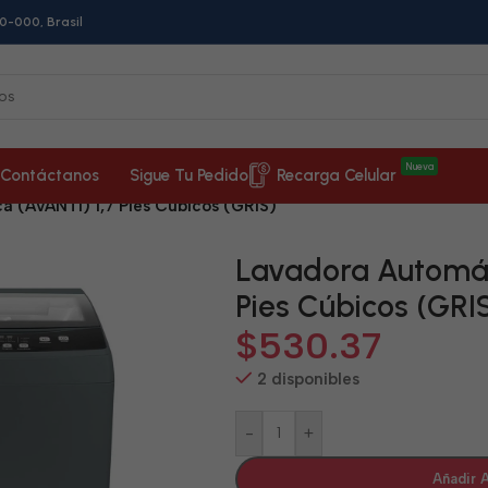
0-000, Brasil
Nueva
Contáctanos
Sigue Tu Pedido
Recarga Celular
 (AVANTI) 1,7 Pies Cúbicos (GRIS)
Lavadora Automát
Pies Cúbicos (GRI
$
530.37
2 disponibles
-
+
Añadir A