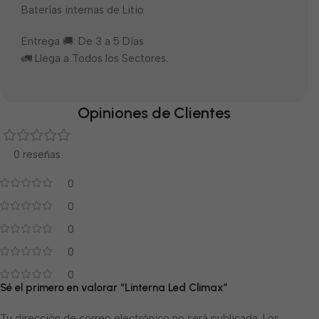
Baterías internas de Litio
Entrega 🚚: De 3 a 5 Días
🚛 Llega a Todos los Sectores.
Opiniones de Clientes
0 reseñas
0
0
0
0
0
Sé el primero en valorar “Linterna Led Climax”
Tu dirección de correo electrónico no será publicada.
Los