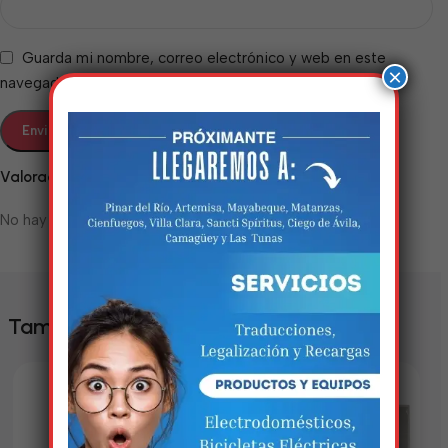
Guarda mi nombre, correo electrónico y web en este
×
navegador para la próxima vez que comente.
Valoraciones
No hay valoraciones aún.
Estamos trabalhando
nisso!
Em breve, esta página estará
También te puede interesar
disponível com novidades
incríveis. Agradecemos pela
paciência e compreensão.