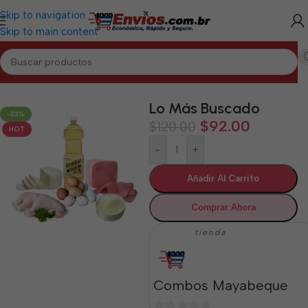
Skip to navigation
Skip to main content
Inicio
/
MAYABEQUE
/
Combos Mayabeque
Lo Más Buscado
-23%
$
92.00
$
120.00
HOT
-
+
Añadir Al Carrito
Comprar Ahora
tienda
Combos Mayabeque