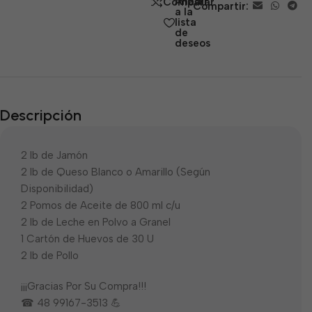
Añadir
Comparar
Compartir:
5
a la
lista
de
deseos
Descripción
2 lb de Jamón
2 lb de Queso Blanco o Amarillo (Según
Disponibilidad)
2 Pomos de Aceite de 800 ml c/u
2 lb de Leche en Polvo a Granel
1 Cartón de Huevos de 30 U
2 lb de Pollo
¡¡¡Gracias Por Su Compra!!!
☎ 48 99167-3513 💪