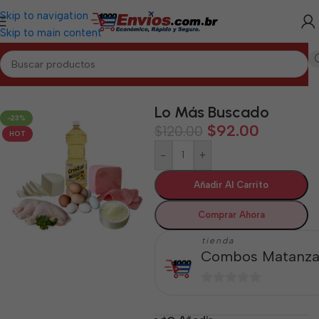
Skip to navigation
Skip to main content
Inicio
/
MATANZAS
/
Combos Matanzas
Lo Más Buscado
-23%
$
92.00
$
120.00
HOT
-
+
Añadir Al Carrito
Comprar Ahora
tienda
Combos Matanza
0
de