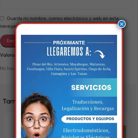
Guarda mi nombre, correo electrónico y web en este
×
navegador para la próxima vez que comente.
Valoraciones
No hay valoraciones aún.
Estamos trabalhando
nisso!
Em breve, esta página estará
También te puede interesar
disponível com novidades
incríveis. Agradecemos pela
paciência e compreensão.