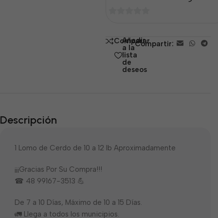
0
de
Añadir
Comparar
Compartir:
5
a la
lista
de
deseos
Descripción
1 Lomo de Cerdo de 10 a 12 lb Aproximadamente
¡¡¡Gracias Por Su Compra!!!
☎ 48 99167-3513 💪
De 7 a 10 Días, Máximo de 10 a 15 Días.
🚛 Llega a todos los municipios.