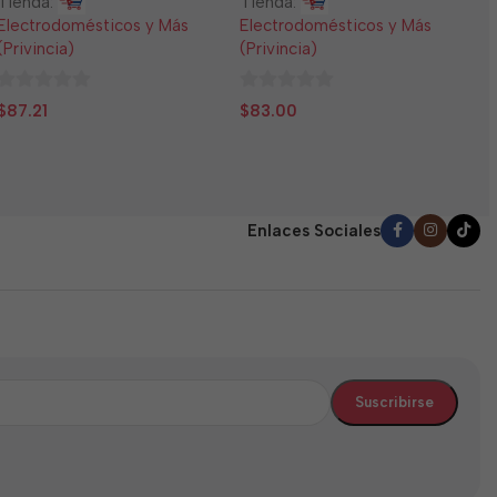
Tienda:
Tienda:
E
Electrodomésticos y Más
Electrodomésticos y Más
(
(Privincia)
(Privincia)
0
$
0
0
d
$
87.21
$
83.00
de
de
5
5
5
Enlaces Sociales