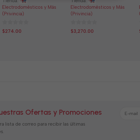
Tienda:
Tienda:
Electrodomésticos y Más
Electrodomésticos y Más
(Privincia)
(Privincia)
0
0
$
274.00
$
3,270.00
de
de
5
5
uestras Ofertas y Promociones
a lista de correo para recibir las últimas
s.