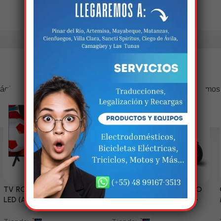
Estamos trabalhando nisso!
ágina estará disponível com novidades incríveis. Agradecemos
compreensão.
TV RCA 43” 1080P Full HD
Triciclo Eléctrico (MODELO
LED (Android Smart TV)
ZJ150-R) 60V/45~52AH-
1200W