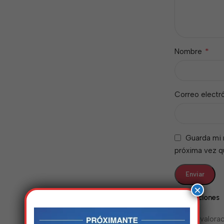
*
Nombre
Correo electr
Guarda mi 
próxima vez 
×
Valoraciones
No hay valorac