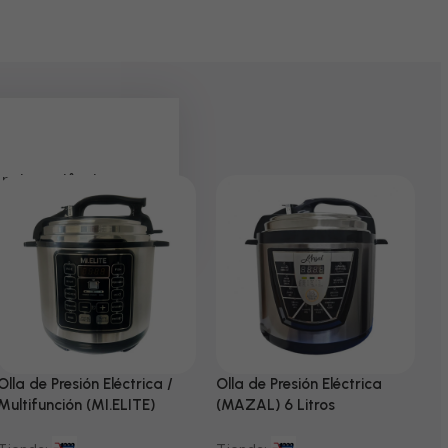
 pela paciência e
Olla de Presión Eléctrica /
Olla de Presión Eléctrica
N
Multifunción (MI.ELITE)
(MAZAL) 6 Litros
T