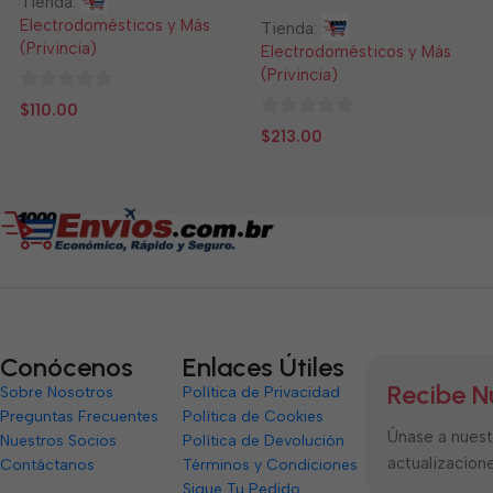
Tienda:
Electrodomésticos y Más
Tienda:
(Privincia)
Electrodomésticos y Más
(Privincia)
0
$
110.00
de
0
$
213.00
5
de
5
Conócenos
Enlaces Útiles
Recibe N
Sobre Nosotros
Política de Privacidad
Preguntas Frecuentes
Política de Cookies
Únase a nuestr
Nuestros Socios
Política de Devolución
actualizacione
Contáctanos
Términos y Condiciones
Sigue Tu Pedido