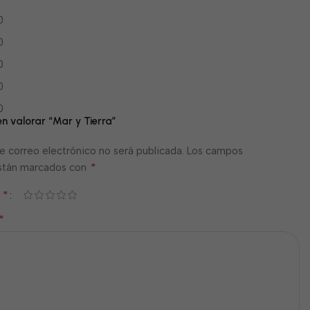
0
0
0
0
0
en valorar “Mar y Tierra”
e correo electrónico no será publicada.
Los campos
*
están marcados con
*
n
*