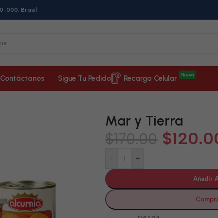
0-000, Brasil
Nueva
Contáctanos
Sigue Tu Pedido
Recarga Celular
Mar y Tierra
$
120.0
$
170.00
-
+
Añadir A
Compra
tienda