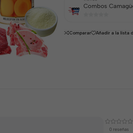
Combos Camagü
0
de
Comparar
Añadir a la lista
5
0 reseñas