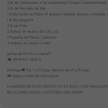
2 lb de Camarones o de Langostinos (Según Disponibilidad)
2 lb de Pescado de Mar
1 lb de Leche en Polvo (A granel o Sellada, Blanca o Amarilla,
1 lb de Langosta
2 lb de Pollo
2 Bolsas de Aceite de 0.5 L c/u
1 Paquete de Perros Calientes
4 Sobres de Sazón Criollo
¡¡¡Gracias Por Su Compra!!!
☎ 48 99167-3513 💪
Entrega 🚚: De 7 a 10 Días, Máximo de 10 a 15 Días.
🚛 Llega a todos los municipios.
LA IMÁGEN DE ESTE PRODUCTO ES SOLO CON FINES ILU
RELACIONA CON EL CONTENIDO DEL MISMO.