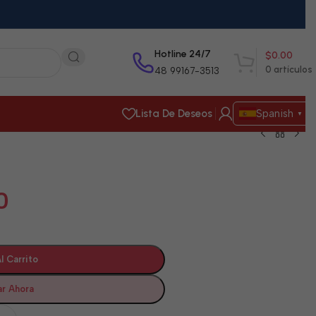
Hotline 24/7
$
0.00
0
artículos
48 99167-3513
Lista De Deseos
Spanish
▼
0
l Carrito
r Ahora