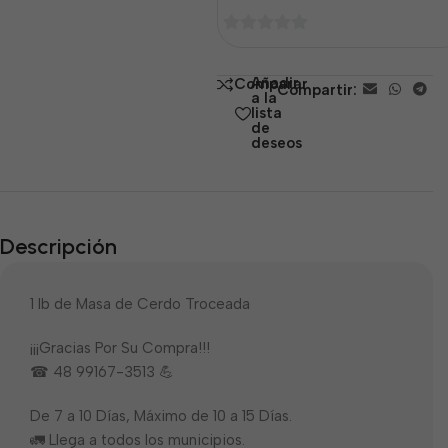
0
de
Añadir
Comparar
Compartir:
5
a la
lista
de
deseos
Descripción
1 lb de Masa de Cerdo Troceada
¡¡¡Gracias Por Su Compra!!!
☎ 48 99167-3513 💪
De 7 a 10 Días, Máximo de 10 a 15 Días.
🚛 Llega a todos los municipios.