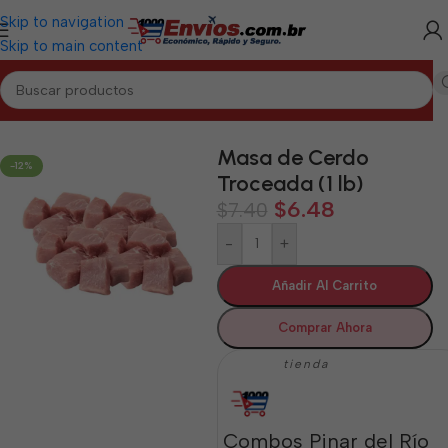
Skip to navigation
Skip to main content
Inicio
/
PINAR DEL RÍO
/
Cárnicos Pinar del Río
Masa de Cerdo
-12%
Troceada (1 lb)
$
6.48
$
7.40
-
+
Añadir Al Carrito
Comprar Ahora
tienda
Combos Pinar del Río