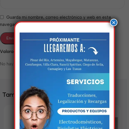
Guarda mi nombre, correo electrónico y web en este
×
navegador para la próxima vez que comente.
Valoraciones
No hay valoraciones aún.
Estamos trabalhando
nisso!
Em breve, esta página estará
También te puede interesar
disponível com novidades
incríveis. Agradecemos pela
paciência e compreensão.