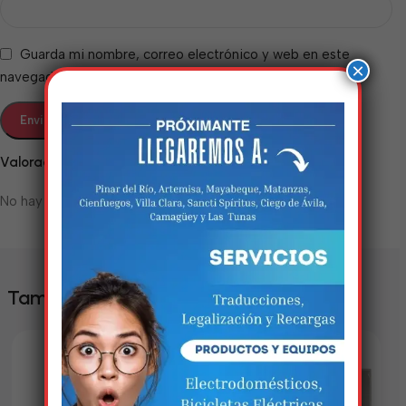
Guarda mi nombre, correo electrónico y web en este
×
navegador para la próxima vez que comente.
Valoraciones
No hay valoraciones aún.
Estamos trabalhando
nisso!
Em breve, esta página estará
También te puede interesar
disponível com novidades
incríveis. Agradecemos pela
paciência e compreensão.