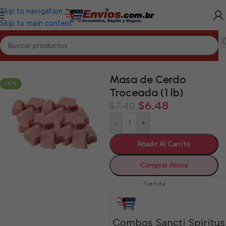
Skip to navigation
Skip to main content
Inicio
/
SANCTI SPÍRITUS
/
Cárnicos Sancti Spíritus
Masa de Cerdo
-12%
Troceada (1 lb)
$
6.48
$
7.40
-
+
Añadir Al Carrito
Comprar Ahora
tienda
Combos Sancti Spíritus