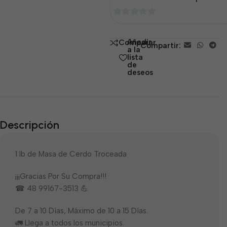
0
de
Añadir
Comparar
Compartir:
5
a la
lista
de
deseos
Descripción
1 lb de Masa de Cerdo Troceada
¡¡¡Gracias Por Su Compra!!!
☎ 48 99167-3513 💪
De 7 a 10 Días, Máximo de 10 a 15 Días.
🚛 Llega a todos los municipios.