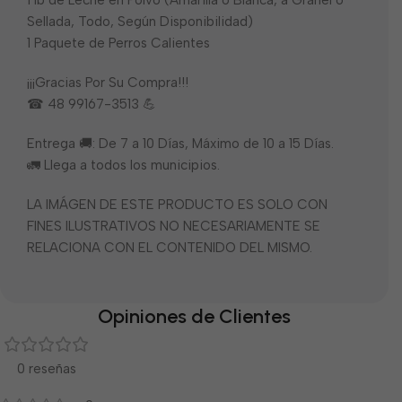
1 lb de Leche en Polvo (Amarilla o Blanca, a Granel o
Sellada, Todo, Según Disponibilidad)
1 Paquete de Perros Calientes
¡¡¡Gracias Por Su Compra!!!
☎ 48 99167-3513 💪
Entrega 🚚: De 7 a 10 Días, Máximo de 10 a 15 Días.
🚛 Llega a todos los municipios.
LA IMÁGEN DE ESTE PRODUCTO ES SOLO CON
FINES ILUSTRATIVOS NO NECESARIAMENTE SE
RELACIONA CON EL CONTENIDO DEL MISMO.
Opiniones de Clientes
0 reseñas