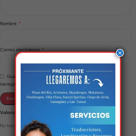
*
Nombre
*
Correo electrónico
×
Guarda mi nombre, correo electrónico y web en este
navegador para la próxima vez que comente.
Estamos trabalhando
nisso!
Valoraciones
Em breve, esta página estará
No hay valoraciones aún.
disponível com novidades