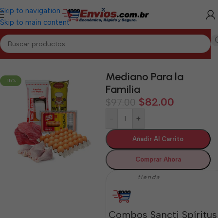
Skip to navigation
Skip to main content
ANCTI SPÍRITUS
/
Combos de Alimentos y Mixtos Sancti Spíritus
Mediano Para la
-15%
Familia
$
82.00
$
97.00
-
+
Añadir Al Carrito
Comprar Ahora
tienda
Combos Sancti Spíritus