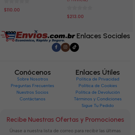
0
0
$
110.00
$
0
de
d
$
213.00
de
5
5
5
Enlaces Sociales
Conócenos
Enlaces Útiles
Sobre Nosotros
Política de Privacidad
Preguntas Frecuentes
Política de Cookies
Nuestros Socios
Política de Devolución
Contáctanos
Términos y Condiciones
Sigue Tu Pedido
Recibe Nuestras Ofertas y Promociones
Únase a nuestra lista de correo para recibir las últimas