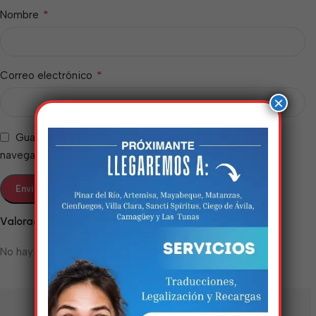
*
Nombre
*
Correo electrónico
×
Guarda mi nombre, correo electrónico y web en este
navegador para la próxima vez que comente.
Estamos trabalhando
Valoraciones
nisso!
No hay valoraciones aún.
Em breve, esta página estará
disponível com novidades
incríveis. Agradecemos pela