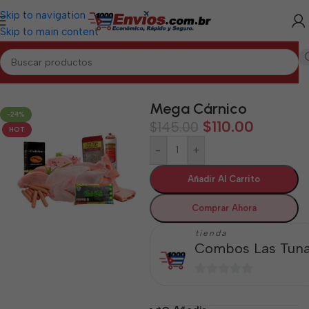
Skip to navigation
Skip to main content
Inicio
/
LAS TUNAS
/
Combos Las Tunas
Mega Cárnico
-24%
$
110.00
$
145.00
HOT
-
+
Añadir Al Carrito
Comprar Ahora
tienda
Combos Las Tun
0
de