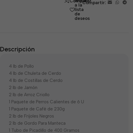
Añadir
Comparar
Compartir:
5
a la
lista
de
deseos
Descripción
4 lb de Pollo
4 lb de Chuleta de Cerdo
4 lb de Costillas de Cerdo
2 lb de Jamón
2 lb de Arroz Criollo
1 Paquete de Perros Calientes de 6 U
1 Paquete de Café de 230g
2 lb de Frijoles Negros
2 lb de Gordo Para Manteca
1 Tubo de Picadillo de 400 Gramos